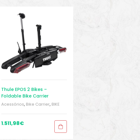
Thule EPOS 2 Bikes –
Foldable Bike Carrier
Acessórios
,
Bike Carrier
,
BIKE
peças e acessórios
,
Sport
Gears
,
Towbar bike racks
,
Transporte
1.511,98
€