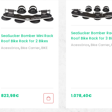
SeaSucker Bomber Ra
SeaSucker Bomber Mini Rack
Roof Bike Rack for 3 B
Roof Bike Rack for 2 Bikes
Acessórios
,
Bike Carrier
,
Acessórios
,
Bike Carrier
,
BIKE
peças e acessórios
,
Roof
peças e acessórios
,
Roof bike
racks
,
Sport Gears
,
Trans
racks
,
Sport Gears
,
Transporte
823,98
€
1.078,40
€