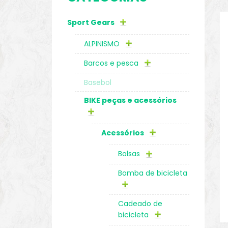
Sport Gears
o
ALPINISMO
Barcos e pesca
Basebol
BIKE peças e acessórios
Acessórios
Bolsas
Bomba de bicicleta
biminis
Cadeado de
bicicleta