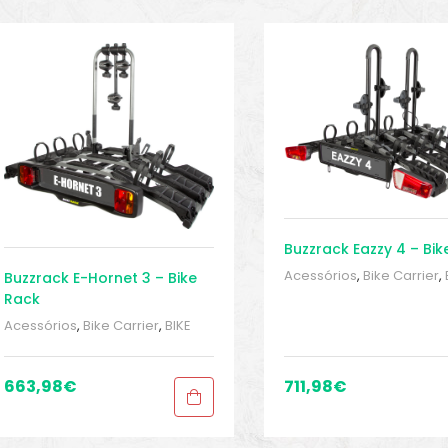
Buzzrack Eazzy 4 – 
Acessórios
,
Bike Carrier
,
Buzzrack E-Hornet 3 – Bike
peças e acessórios
,
Spor
Rack
Gears
,
Towbar bike rack
Acessórios
,
Bike Carrier
,
BIKE
Transporte
peças e acessórios
,
Sport
Gears
,
Towbar bike racks
,
Transporte
663,98
€
711,98
€