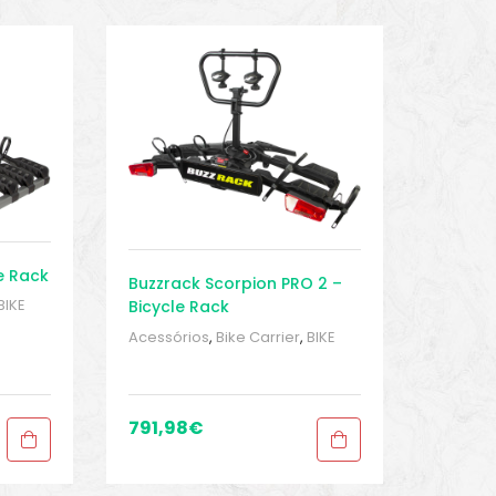
Bike Rack
Buzzrack Scorpion PRO 2 –
BIKE
Bicycle Rack
t
Acessórios
,
Bike Carrier
,
BIKE
s
,
peças e acessórios
,
Sport
Gears
,
Towbar bike racks
,
Transporte
791,98
€