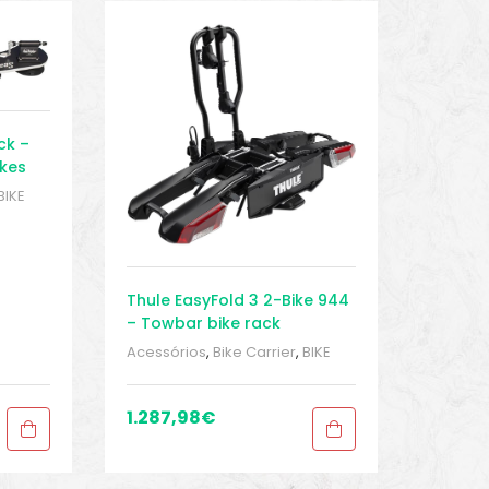
ck –
ikes
BIKE
 bike
porte
Thule EasyFold 3 2-Bike 944
– Towbar bike rack
Acessórios
,
Bike Carrier
,
BIKE
peças e acessórios
,
Sport
Gears
,
Towbar bike racks
,
Transporte
1.287,98
€