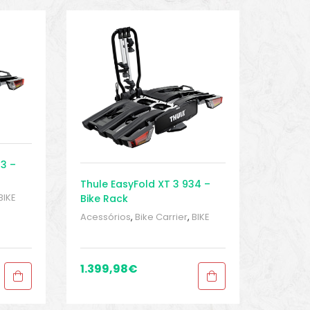
33 –
Thule EasyFold XT 3 934 –
BIKE
Bike Rack
t
Acessórios
,
Bike Carrier
,
BIKE
s
,
peças e acessórios
,
Sport
Gears
,
Towbar bike racks
,
Transporte
1.399,98
€