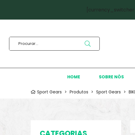
[currency_switcher
HOME
SOBRE NÓS
Sport Gears
>
Produtos
>
Sport Gears
>
BI
CATEGORIAS