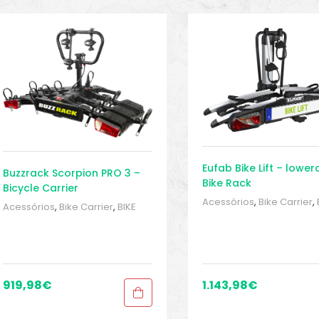
Eufab Bike Lift – lower
Buzzrack Scorpion PRO 3 –
Bike Rack
Bicycle Carrier
Acessórios
,
Bike Carrier
,
Acessórios
,
Bike Carrier
,
BIKE
peças e acessórios
,
Spor
peças e acessórios
,
Sport
Gears
,
Towbar bike rack
Gears
,
Towbar bike racks
,
Transporte
Transporte
919,98
€
1.143,98
€