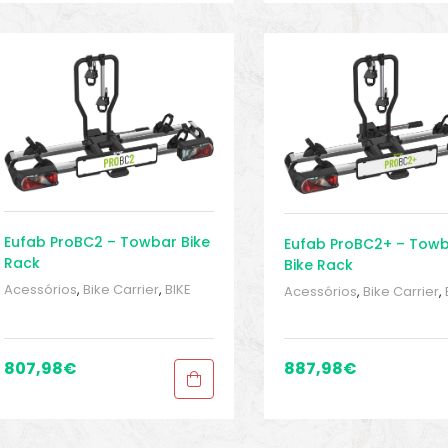
Eufab ProBC2 – Towbar Bike
Eufab ProBC2+ – Tow
Rack
Bike Rack
Acessórios
,
Bike Carrier
,
BIKE
Acessórios
,
Bike Carrier
,
peças e acessórios
,
Sport
peças e acessórios
,
Spor
Gears
,
Towbar bike racks
,
Gears
,
Towbar bike rack
Transporte
Transporte
807,98
€
887,98
€