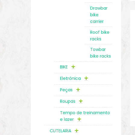
Drawbar
bike
carrier
Roof bike
racks
Towbar
bike racks
BIKE
Eletrônica
Peças
Roupas
Tempo de treinamento
e lazer
CUTELARIA