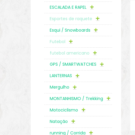
ESCALADA E RAPEL
Esportes de raquete
Esqui / Snowboards
Futebol
futebol americano
GPS / SMARTWATCHES
LANTERNAS
Mergulho
MONTANHISMO / Trekking
Motociclismo
Natação
running / Corrida