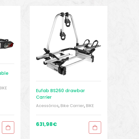
able
BIKE
Eufab BS260 drawbar
t
Carrier
s
,
Acessórios
,
Bike Carrier
,
BIKE
peças e acessórios
,
Drawbar
bike carrier
,
Sport Gears
,
Transporte
631,98
€