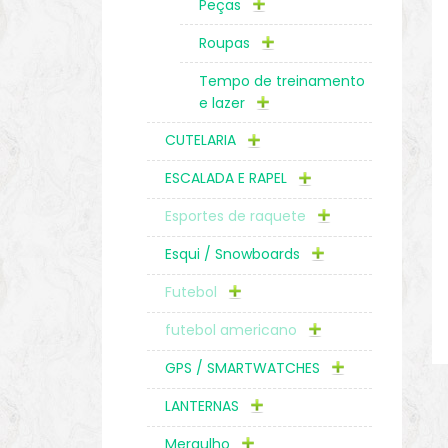
Peças
Roupas
Tempo de treinamento
e lazer
CUTELARIA
ESCALADA E RAPEL
Esportes de raquete
Esqui / Snowboards
Futebol
futebol americano
GPS / SMARTWATCHES
LANTERNAS
Mergulho