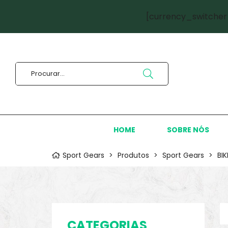
[currency_switcher
HOME
SOBRE NÓS
Sport Gears
>
Produtos
>
Sport Gears
>
BI
CATEGORIAS