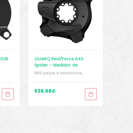
 DUB
QUARQ Red/Force AXS
Spider – Medidor de
Potência – Pedivela
BIKE peças e acessórios
,
didor
Eletrônica
,
Manivelas
,
Medidor
de energia
,
Sport Gears
538,98
€