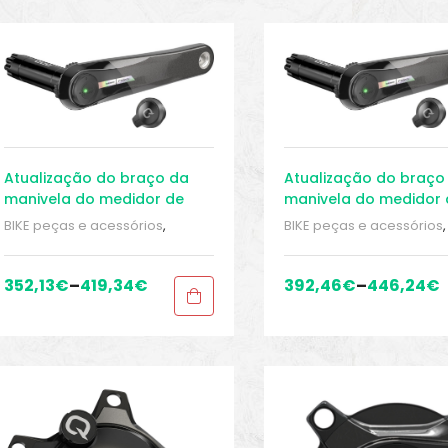
Atualização do braço da
Atualização do braço
manivela do medidor de
manivela do medidor 
potência largo SRAM Force
potência SRAM Force 
BIKE peças e acessórios
,
BIKE peças e acessórios
,
AXS D2
Eletrônica
,
Kits
,
Manivelas
,
Eletrônica
,
Kits
,
Manivela
Medidor de energia
,
Sport
Medidor de energia
,
Spo
Gears
Gears
352,13
€
–
419,34
€
392,46
€
–
446,24
€