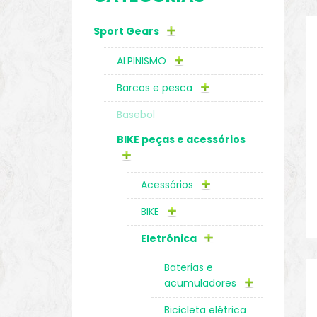
Sport Gears
o
ALPINISMO
Barcos e pesca
Basebol
BIKE peças e acessórios
Acessórios
BIKE
Eletrônica
biminis
Baterias e
acumuladores
Bicicleta elétrica