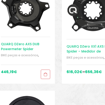
QUARQ DZero AXS DUB
QUARQ DZero XX1 AXS
Powermeter Spider
Spider – Medidor de
BIKE peças e acessórios
,
Potência – Pedivela
BIKE peças e acessórios
,
Eletrônica
,
Manivelas
,
Medidor
Eletrônica
,
Manivelas
,
Me
de energia
,
Sport Gears
de energia
,
Sport Gears
446,19
€
616,02
€
–
656,36
€