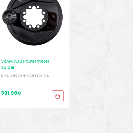
SRAM AXS Powermeter
Spider
BIKE peças e acessórios
,
Eletrônica
,
Kits
,
Manivelas
,
Medidor de energia
,
Sport
Gears
591,98
€