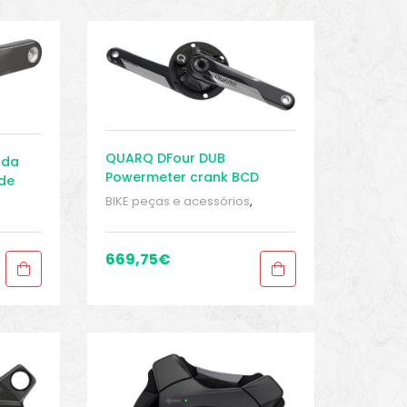
QUARQ DFour DUB
 da
Powermeter crank BCD
de
110mm – Pedivela – Speed
AXS D2
BIKE peças e acessórios
,
Eletrônica
,
Manivelas
,
Medidor
s
,
de energia
,
Sport Gears
rt
669,75
€