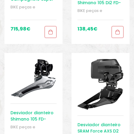
Shimano 105 Di2 FD-
Record WRL 12
BIKE peças e
R7150 2×12
BIKE peças e
velocidades Braze-
acessórios
,
Câmbio
velocidades
acessórios
,
Câmbio
on
dianteiro 2 x 12
dianteiro 2 x 12
velocidades
,
velocidades
,
715,98
€
138,45
€
Desviadores
Desviadores
dianteiros
,
Peças
,
dianteiros
,
Peças
,
Peças de bicicleta
Peças de bicicleta
Speed
,
Sport Gears
Speed
,
Sport Gears
Desviador dianteiro
Shimano 105 FD-
Desviador dianteiro
R7000 2×11
BIKE peças e
SRAM Force AXS D2
velocidades 34,9
acessórios
,
Câmbio