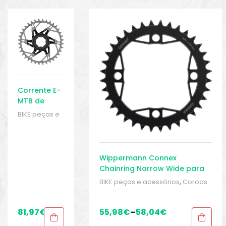
o
Corrente E-
MTB de
transmissão
BIKE peças e
direta SRAM
acessórios
,
XX Eagle
Coroas e
para Brose
rodas
dentadas
,
Wippermann Connex
Peças
,
Peças
Chainring Narrow Wide para
de bicicleta
Bosch/Yamaha/Brose/Bafang
Elétrica
,
BIKE peças e acessórios
,
Coroas
biminis
Sistema
e rodas dentadas
,
Peças
,
Peças
Brose
,
Sport
de bicicleta Elétrica
,
Sistema
Gears
Bosch
,
Sistema Brose
,
Sistema
81,97
€
55,98
€
–
58,04
€
Yamaha
,
Sport Gears