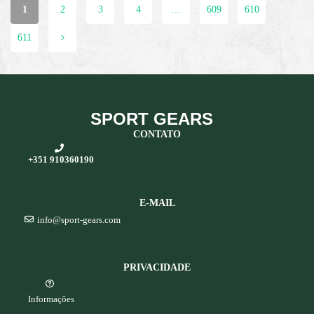
1
2
3
4
…
609
610
611
SPORT GEARS
CONTATO
+351 910360190
E-MAIL
info@sport-gears.com
PRIVACIDADE
Informações