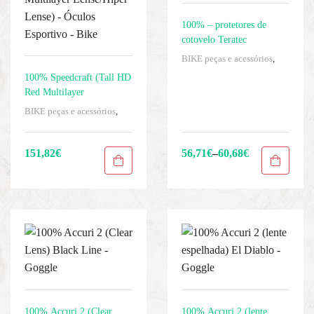
100% – protetores de
cotovelo Teratec
BIKE peças e acessórios
,
Homens
,
Protetores
,
100% Speedcraft (Tall HD
Protetores de
Red Multilayer
cotovelo/antebraço
,
Lense/Hiper Lense) –
BIKE peças e acessórios
,
Roupas
,
Sport Gears
,
Óculos Esportivo – Bike
Homens
,
Óculos
,
Óculos de
Uncategorized
ciclismo
,
Roupas
,
Sport
Gears
151,82
€
56,71
€
–
60,68
€
is
100% Accuri 2 (Clear
100% Accuri 2 (lente