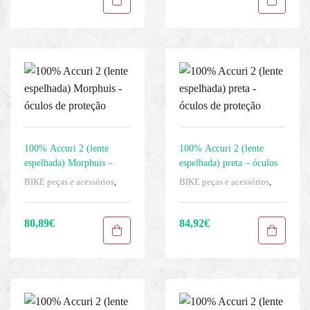
100% Accuri 2 (lente
100% Accuri 2 (lente
espelhada) Morphuis –
espelhada) preta – óculos
óculos de proteção
de proteção
BIKE peças e acessórios
,
BIKE peças e acessórios
,
Homens
,
Mascaras
,
Proteção
Homens
,
Mascaras
,
Proteção
dos olhos
,
Roupas
,
Sport
dos olhos
,
Roupas
,
Sport
Gears
Gears
80,89
€
84,92
€