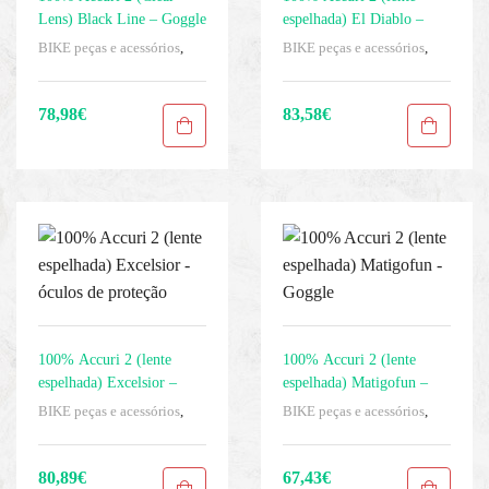
Lens) Black Line – Goggle
espelhada) El Diablo –
Goggle
BIKE peças e acessórios
,
BIKE peças e acessórios
,
Homens
,
Mascaras
,
Roupas
,
Homens
,
Mascaras
,
Proteção
Sport Gears
dos olhos
,
Roupas
,
Sport
Gears
78,98
€
83,58
€
100% Accuri 2 (lente
100% Accuri 2 (lente
espelhada) Excelsior –
espelhada) Matigofun –
óculos de proteção
Goggle
BIKE peças e acessórios
,
BIKE peças e acessórios
,
Homens
,
Mascaras
,
Proteção
Homens
,
Mascaras
,
Proteção
dos olhos
,
Roupas
,
Sport
dos olhos
,
Roupas
,
Sport
Gears
Gears
80,89
€
67,43
€