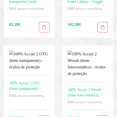
transparente) preto –
Lens) Callisto – Goggle
óculos de proteção
BIKE peças e acessórios
,
BIKE peças e acessórios
,
Homens
,
Mascaras
,
Proteção
Homens
,
Mascaras
,
Roupas
,
dos olhos
,
Roupas
,
Sport
Sport Gears
Gears
82,38
€
102,98
€
100% Accuri 2 OTG
(lente transparente) –
100% Accuri 2 Woods
óculos de proteção
(lente fotocromática) –
BIKE peças e acessórios
,
Homens
,
Mascaras
,
Proteção
óculos de proteção
BIKE peças e acessórios
,
dos olhos
,
Roupas
,
Sport
Homens
,
Mascaras
,
Proteção
Gears
dos olhos
,
Roupas
,
Sport
Gears