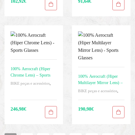
102,92
€
91,64
€
100% Aerocraft (Hiper
Chrome Lens) – Sports
100% Aerocraft (Hiper
Glasses
Multilayer Mirror Lens) –
BIKE peças e acessórios
,
Homens
,
Óculos
,
Roupas
,
Sports Glasses
BIKE peças e acessórios
,
Sport Gears
Homens
,
Óculos
,
Roupas
,
Sport Gears
246,98
€
190,98
€