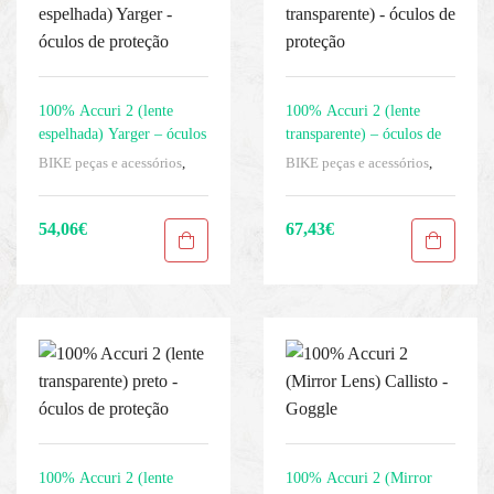
100% Accuri 2 (lente
100% Accuri 2 (lente
espelhada) Yarger – óculos
transparente) – óculos de
de proteção
proteção
BIKE peças e acessórios
,
BIKE peças e acessórios
,
Homens
,
Mascaras
,
Proteção
Homens
,
Mascaras
,
Proteção
dos olhos
,
Roupas
,
Sport
dos olhos
,
Roupas
,
Sport
Gears
Gears
54,06
€
67,43
€
100% Accuri 2 (lente
100% Accuri 2 (Mirror