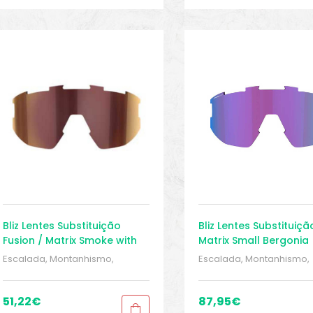
Bliz Lentes Substituição
Bliz Lentes Substituiçã
Fusion / Matrix Smoke with
Matrix Small Bergonia
Red
Escalada, Montanhismo,
Escalada, Montanhismo,
trekking
,
MONTANHISMO /
trekking
,
MONTANHISMO 
Trekking
,
Peças sobressalentes
,
Trekking
,
Peças sobressa
Proteções
,
Proteções
,
Proteções
,
Proteções
,
51,22
€
87,95
€
Sobressalentes
,
Sport Gears
,
Sobressalentes
,
Sport G