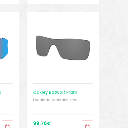
o
Oakley Batwolf Prizm
Escalada, Montanhismo,
trekking
,
MONTANHISMO /
Trekking
,
Peças sobressalentes
,
/
Proteções
,
Proteções
,
lentes
,
Sobressalentes
,
Sport Gears
,
99,76
€
Sport Gears 2
ears
,