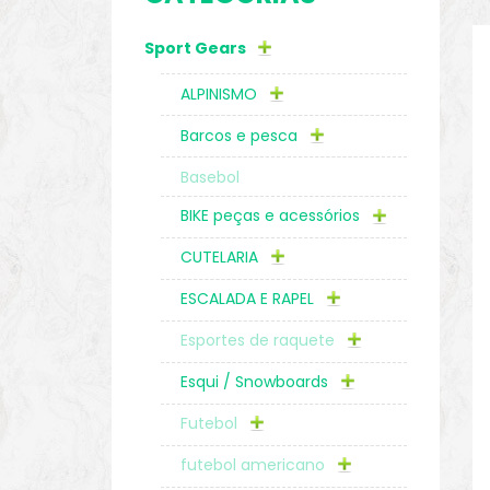
Sport Gears
o
ALPINISMO
Barcos e pesca
Basebol
BIKE peças e acessórios
CUTELARIA
ESCALADA E RAPEL
Esportes de raquete
Esqui / Snowboards
biminis
Futebol
futebol americano