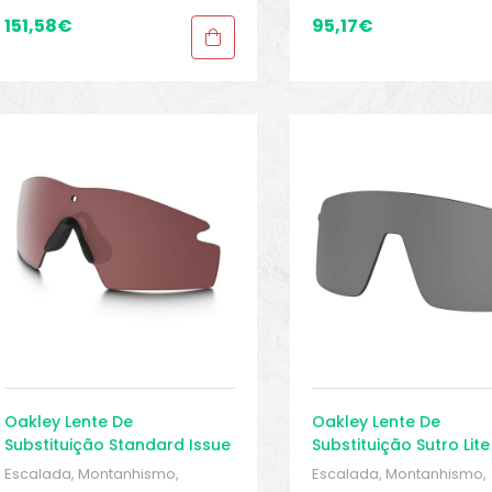
Trekking
,
Peças sobressalentes
,
Sobressalentes
,
Sport G
Proteções
,
Proteções
,
151,58
€
95,17
€
Sport Gears 2
Sobressalentes
,
Sport Gears
,
Sport Gears 2
Oakley Lente De
Oakley Lente De
Substituição Standard Issue
Substituição Sutro Lite
Ballistic M Frame 3.0
Escalada, Montanhismo,
Escalada, Montanhismo,