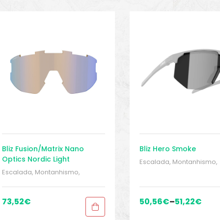
Bliz Fusion/Matrix Nano
Bliz Hero Smoke
Optics Nordic Light
Escalada, Montanhismo,
trekking
,
MONTANHISMO 
Escalada, Montanhismo,
Trekking
,
Peças sobressa
trekking
,
MONTANHISMO /
Proteções
,
Proteções
,
Trekking
,
Peças sobressalentes
,
Sobressalentes
,
Sport G
Proteções
,
Proteções
,
73,52
€
50,56
€
–
51,22
€
Sport Gears 2
Sobressalentes
,
Sport Gears
,
Sport Gears 2