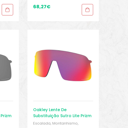
Trekking
,
Peças sobressalentes
,
ears
,
Proteções
,
Proteções
,
68,27
€
Sobressalentes
,
Sport Gears
,
Sport Gears 2
Oakley Lente De
 Prizm
Substituição Sutro Lite Prizm
Escalada, Montanhismo,