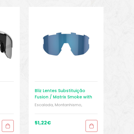
Bliz Lentes Substituição
Fusion / Matrix Smoke with
Blue
/
Escalada, Montanhismo,
lentes
,
trekking
,
MONTANHISMO /
Trekking
,
Peças sobressalentes
,
ears
,
Proteções
,
Proteções
,
51,22
€
Sobressalentes
,
Sport Gears
,
Sport Gears 2