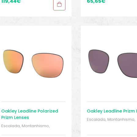
119,44
€
65,65
€
Sport Gears 2
Sport Gears 2
Oakley Leadline Polarized
Oakley Leadline Prizm
Prizm Lenses
Escalada, Montanhismo,
trekking
,
MONTANHISMO 
Escalada, Montanhismo,
Trekking
,
Peças sobressa
trekking
,
MONTANHISMO /
Proteções
,
Proteções
,