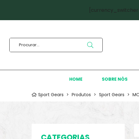
[currency_switcher
HOME
SOBRE NÓS
Sport Gears
>
Produtos
>
Sport Gears
>
MO
CATEGORIAS