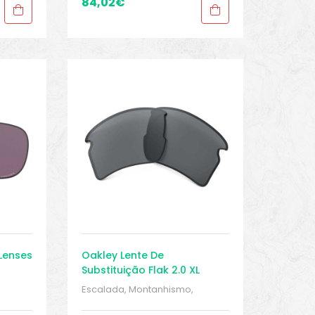
Proteções
,
Proteções
,
84,02
€
Sobressalentes
,
Sport Gears
,
Sport Gears 2
 Lenses
Oakley Lente De
Substituição Flak 2.0 XL
/
Escalada, Montanhismo,
lentes
,
trekking
,
MONTANHISMO /