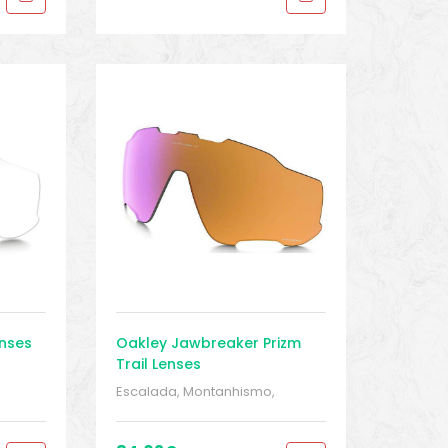
nses
Oakley Jawbreaker Prizm
Trail Lenses
/
Escalada, Montanhismo,
lentes
,
trekking
,
MONTANHISMO /
Trekking
,
Peças sobressalentes
,
ears
,