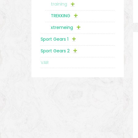
training
TREKKING
xtremeing
Sport Gears 1
Sport Gears 2
VAR