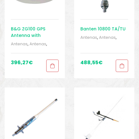
B&G ZG100 GPS
Banten 10800 TA/TU
Antenna with
Antenas
,
Antenas
,
Compass
Barcos e pesca
,
Antenas
,
Antenas
,
Eletrônica
,
Eletrônica
,
Barcos e pesca
,
Equipamentos de
Eletrônica
,
Eletrônica
,
pesca
,
Sport Gears
,
Equipamentos de
396,27
€
488,55
€
Sport Gears 2
pesca
,
Sport Gears
,
Sport Gears 2