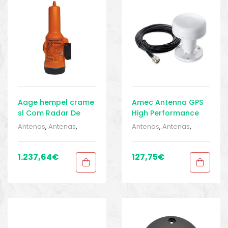
o
Aage hempel crame
Amec Antenna GPS
sl Com Radar De
High Performance
Suporte Tron SART20
Antenas
,
Antenas
,
Antenas
,
Antenas
,
Barcos e pesca
,
Barcos e pesca
,
Eletrônica
,
Eletrônica
,
Eletrônica
,
Eletrônica
,
Equipamentos de
Equipamentos de
1.237,64
€
127,75
€
pesca
,
Sport Gears
,
pesca
,
Sport Gears
,
Sport Gears 2
Sport Gears 2
biminis