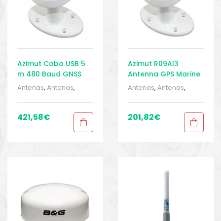
Azimut Cabo USB 5
Azimut R09AI3
m 480 Baud GNSS
Antenna GPS Marine
Marinho GPS Antena
GNSS With RS232
Antenas
,
Antenas
,
Antenas
,
Antenas
,
Barcos e pesca
,
Barcos e pesca
,
Eletrônica
,
Eletrônica
,
Eletrônica
,
Eletrônica
,
Equipamentos de
Equipamentos de
421,58
€
201,82
€
pesca
,
Sport Gears
,
pesca
,
Sport Gears
,
Sport Gears 2
Sport Gears 2