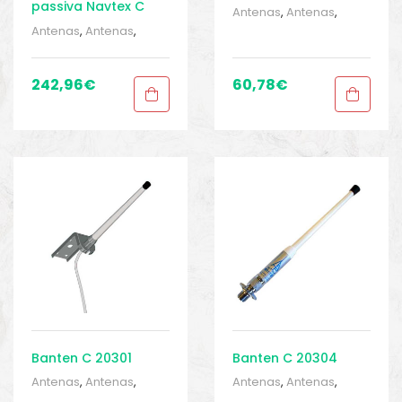
passiva Navtex C
Antenas
,
Antenas
,
03006
Barcos e pesca
,
Antenas
,
Antenas
,
Eletrônica
,
Eletrônica
,
Barcos e pesca
,
Equipamentos de
Eletrônica
,
Eletrônica
,
pesca
,
Sport Gears
,
Equipamentos de
242,96
€
60,78
€
Sport Gears 2
pesca
,
Sport Gears
,
Sport Gears 2
Banten C 20301
Banten C 20304
Antenas
,
Antenas
,
Antenas
,
Antenas
,
Barcos e pesca
,
Barcos e pesca
,