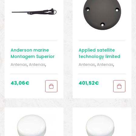
Anderson marine
Applied satellite
Montagem Superior
technology limited
Antena AM/FM
Magnético Antena
Antenas
,
Antenas
,
Antenas
,
Antenas
,
SBD
Barcos e pesca
,
Barcos e pesca
,
Eletrônica
,
Eletrônica
,
Eletrônica
,
Eletrônica
,
Equipamentos de
Equipamentos de
43,06
€
401,52
€
pesca
,
Sport Gears
,
pesca
,
Sport Gears
,
Sport Gears 2
Sport Gears 2