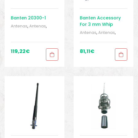
Banten 20300-1
Banten Accessory
For 3 mm Whip
Antenas
,
Antenas
,
Antenna
Barcos e pesca
,
Antenas
,
Antenas
,
Eletrônica
,
Eletrônica
,
Barcos e pesca
,
Equipamentos de
Eletrônica
,
Eletrônica
,
pesca
,
Sport Gears
,
Equipamentos de
119,22
€
81,11
€
Sport Gears 2
pesca
,
Sport Gears
,
Sport Gears 2