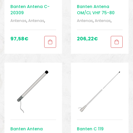
Banten Antena C-
Banten Antena
20309
OM/CL VHF 75-80
Mhz
Antenas
,
Antenas
,
Antenas
,
Antenas
,
Barcos e pesca
,
Barcos e pesca
,
Eletrônica
,
Eletrônica
,
Eletrônica
,
Eletrônica
,
Equipamentos de
Equipamentos de
97,58
€
206,22
€
pesca
,
Sport Gears
,
pesca
,
Sport Gears
,
Sport Gears 2
Sport Gears 2
Banten Antena
Banten C 119