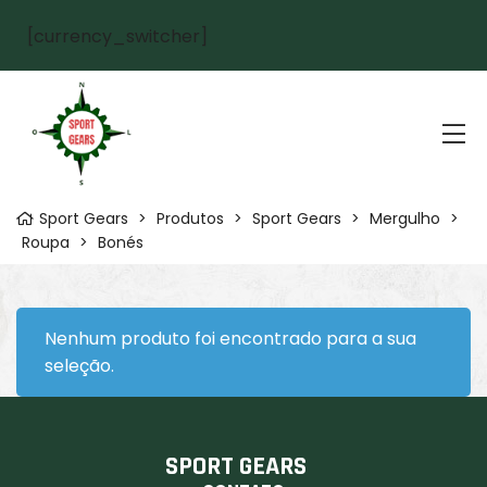
[currency_switcher]
Sport Gears
>
Produtos
>
Sport Gears
>
Mergulho
>
Roupa
>
Bonés
Nenhum produto foi encontrado para a sua
seleção.
SPORT GEARS