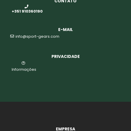
CONTATO
+351 910360190
o
E-MAIL
info@sport-gears.com
PRIVACIDADE
Informações
biminis
EMPRESA