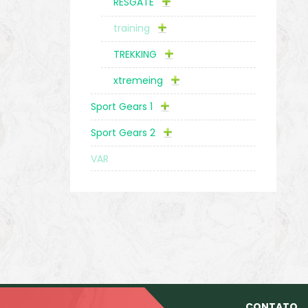
RESGATE
training
TREKKING
xtremeing
Sport Gears 1
Sport Gears 2
VAR
CONTATO