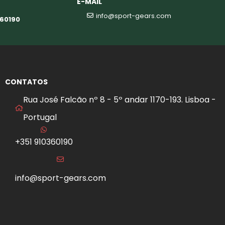
E-MAIL
info@sport-gears.com
360190
CONTATOS
Rua José Falcão nº 8 - 5º andar 1170-193. Lisboa -
Portugal
+351 910360190
info@sport-gears.com