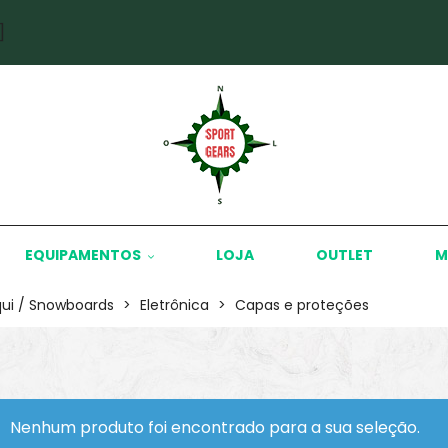
]
EQUIPAMENTOS
LOJA
OUTLET
M
qui / Snowboards
>
Eletrônica
>
Capas e proteções
Nenhum produto foi encontrado para a sua seleção.