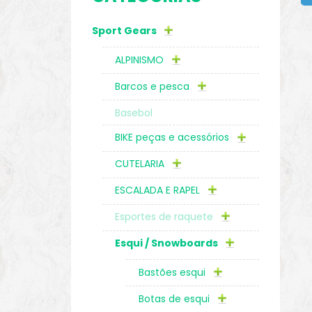
Sport Gears
o
ALPINISMO
Barcos e pesca
Basebol
BIKE peças e acessórios
CUTELARIA
ESCALADA E RAPEL
Esportes de raquete
Esqui / Snowboards
biminis
Bastões esqui
Botas de esqui