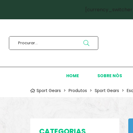
[currency_switcher
HOME
SOBRE NÓS
Sport Gears
>
Produtos
>
Sport Gears
>
Es
CATEGORIAS