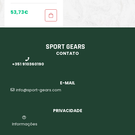
Google
,
Peças de
Anexo
,
Sport Gears
,
53,73
€
Suporte para
smartphone
SPORT GEARS
CONTATO
+351 910360190
E-MAIL
info@sport-gears.com
PRIVACIDADE
Informações