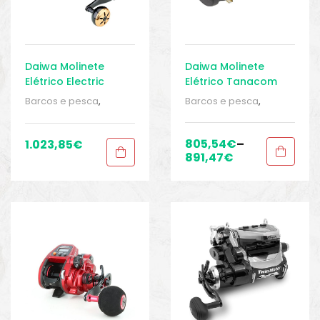
Daiwa Molinete
Daiwa Molinete
Elétrico Electric
Elétrico Tanacom
Tanacom 2022
1000 Japan
Barcos e pesca
,
Barcos e pesca
,
Carretos
,
Carretos de
Carretos
,
Carretos de
pesca
,
Elêtricos
,
pesca
,
Elêtricos
,
Elêtricos
,
Elêtricos
,
805,54
€
–
1.023,85
€
Equipamentos de
Equipamentos de
891,47
€
pesca
,
Sport Gears
,
pesca
,
Sport Gears
,
Sport Gears 2
Sport Gears 2