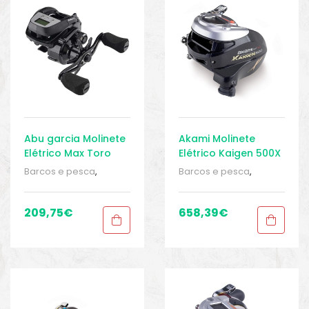
o
Abu garcia Molinete
Akami Molinete
Elétrico Max Toro
Elétrico Kaigen 500X
DLC
Barcos e pesca
,
Barcos e pesca
,
Carretos
,
Carretos de
Carretos
,
Carretos de
pesca
,
Elêtricos
,
pesca
,
Elêtricos
,
Elêtricos
,
Elêtricos
,
209,75
€
658,39
€
Equipamentos de
Equipamentos de
pesca
,
Sport Gears
,
pesca
,
Sport Gears
,
Sport Gears 2
Sport Gears 2
biminis