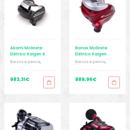
Akami Molinete
Banax Molinete
Elétrico Kaigen K
Elétrico Kaigen
1000
Barcos e pesca
,
Barcos e pesca
,
Carretos
,
Carretos de
Carretos
,
Carretos de
pesca
,
Elêtricos
,
pesca
,
Elêtricos
,
Elêtricos
,
Elêtricos
,
983,31
€
889,96
€
Equipamentos de
Equipamentos de
pesca
,
Sport Gears
,
pesca
,
Sport Gears
,
Sport Gears 2
Sport Gears 2