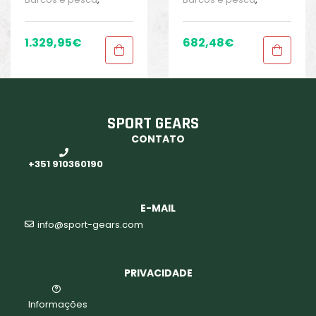
Carretos
,
Carretos de
Carretos
,
Carretos de
pesca
,
Elêtricos
,
pesca
,
Elêtricos
,
Elêtricos
,
Elêtricos
,
1.329,95
€
682,48
€
Equipamentos de
Equipamentos de
pesca
,
Sport Gears
,
pesca
,
Sport Gears
,
Sport Gears 2
Sport Gears 2
SPORT GEARS
CONTATO
+351 910360190
E-MAIL
info@sport-gears.com
PRIVACIDADE
Informações