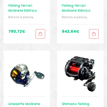
Fishing ferrari
Fishing ferrari
Molinete Elétrico
Molinete Elétrico
KGN 500 S
KGN Evolution 1000
Barcos e pesca
,
Barcos e pesca
,
Hi-Speed
Carretos
,
Carretos de
Carretos
,
Carretos de
pesca
,
Elêtricos
,
pesca
,
Elêtricos
,
Elêtricos
,
Elêtricos
,
790,72
€
942,64
€
Equipamentos de
Equipamentos de
pesca
,
Sport Gears
,
pesca
,
Sport Gears
,
Sport Gears 2
Sport Gears 2
Lineaeffe Molinete
Shimano fishing