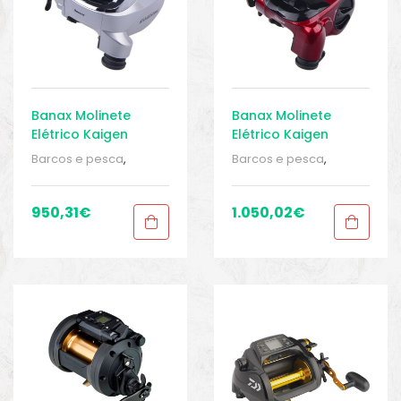
Banax Molinete
Banax Molinete
Elétrico Kaigen
Elétrico Kaigen
Barcos e pesca
,
Barcos e pesca
,
Carretos
,
Carretos de
Carretos
,
Carretos de
pesca
,
Elêtricos
,
pesca
,
Elêtricos
,
Elêtricos
,
Elêtricos
,
950,31
€
1.050,02
€
Equipamentos de
Equipamentos de
pesca
,
Sport Gears
,
pesca
,
Sport Gears
,
Sport Gears 2
Sport Gears 2