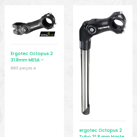
o
Ergotec Octopus 2
31.8mm MESA –
Suporte Guidão –
BIKE peças e
MTB
acessórios
,
Braçadeira
de Barra - 31,8 mm
,
Braçadeiras
,
Peças
,
Peças de bicicleta de
trekking
,
Sport Gears
biminis
ergotec Octopus 2
Tubo 31,8 mm Haste