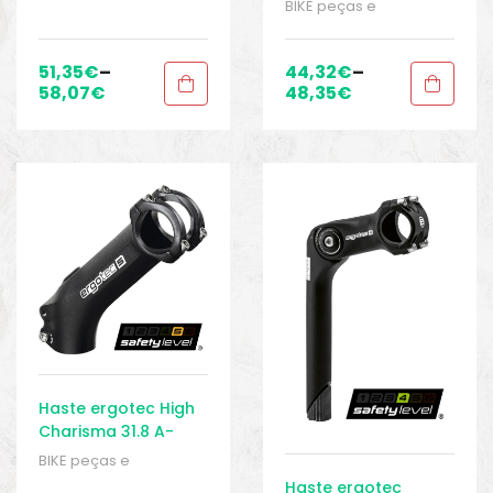
BIKE peças e
trekking
,
Sport Gears
acessórios
,
Braçadeira
de Barra - 31,8 mm
,
Braçadeiras
,
Peças
,
51,35
€
–
44,32
€
–
Peças de bicicleta de
58,07
€
48,35
€
trekking
,
Sport Gears
Haste ergotec High
Charisma 31.8 A-
Head
BIKE peças e
acessórios
,
Braçadeira
Haste ergotec