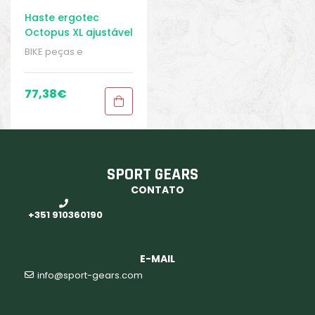
Haste ergotec
Octopus XL ajustável
de 31,8 mm
BIKE peças e
acessórios
,
Braçadeira
de Barra - 31,8 mm
,
Braçadeiras
,
Peças
,
77,38
€
Peças de bicicleta de
trekking
,
Sport Gears
SPORT GEARS
CONTATO
+351 910360190
E-MAIL
info@sport-gears.com