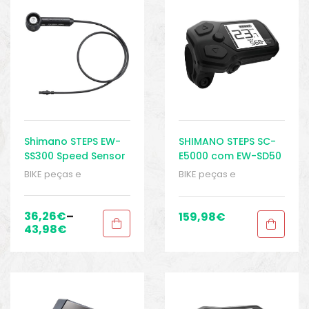
Shimano STEPS EW-
SHIMANO STEPS SC-
SS300 Speed Sensor
E5000 com EW-SD50
– Acessórios de
– Display – Ebike
BIKE peças e
BIKE peças e
Display
acessórios
,
Displays
,
acessórios
,
Displays
,
Peças
,
Peças de
Peças
,
Peças de
bicicleta Elétrica
,
bicicleta Elétrica
,
36,26
€
–
159,98
€
Sistema Shimano
,
Sistema Shimano
,
43,98
€
Sport Gears
Sport Gears