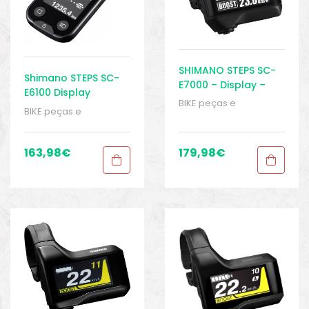
SHIMANO STEPS SC-
Shimano STEPS SC-
E7000 – Display –
E6100 Display
Ebike
BIKE peças e
without Mounting –
BIKE peças e
acessórios
,
Displays
,
Display
acessórios
,
Displays
,
Peças
,
Peças de
Peças
,
Peças de
bicicleta Elétrica
,
bicicleta Elétrica
,
163,98
€
179,98
€
Sistema Shimano
,
Sistema Shimano
,
Sport Gears
Sport Gears