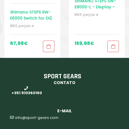
SHIMANO STEPS SW-
E8000-L – Display –
Shimano STEPS SW-
Ebike
BIKE peças e
E6000 Switch for Di2
acessórios
,
Displays
,
– Acessórios de
Peças
,
Peças de
BIKE peças e
Display
bicicleta Elétrica
,
acessórios
,
Displays
,
Sistema Shimano
,
Peças
,
Peças de
Sport Gears
bicicleta Elétrica
,
67,98
€
159,98
€
Sistema Shimano
,
Sport Gears
SPORT GEARS
CONTATO
+351 910360190
E-MAIL
info@sport-gears.com