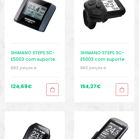
SHIMANO STEPS SC-
SHIMANO STEPS SC-
E5003 com suporte
E5003 com suporte
SD300 – Display –
SD300 – Display –
BIKE peças e
BIKE peças e
Ebike
Ebike
acessórios
,
Displays
,
acessórios
,
Displays
,
Peças
,
Peças de
Peças
,
Peças de
bicicleta Elétrica
,
bicicleta Elétrica
,
124,69
€
154,27
€
Sistema Shimano
,
Sistema Shimano
,
Sport Gears
Sport Gears