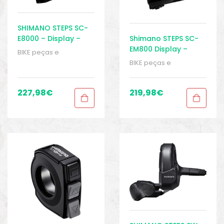
SHIMANO STEPS SC-
E8000 – Display –
Shimano STEPS SC-
Ebike
EM800 Display –
BIKE peças e
Display
acessórios
,
Displays
,
BIKE peças e
Peças
,
Peças de
acessórios
,
Displays
,
bicicleta Elétrica
,
Peças
,
Peças de
Sistema Shimano
,
bicicleta Elétrica
,
227,98
€
219,98
€
Sport Gears
Sistema Shimano
,
Sport Gears