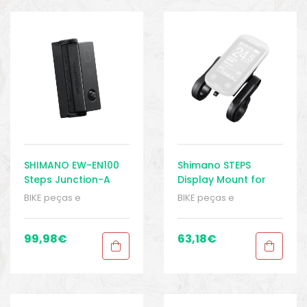
o
SHIMANO EW-EN100
Shimano STEPS
Steps Junction-A
Display Mount for
Bluetooth LE/ANT –
SC-E6100/E6010 –
BIKE peças e
BIKE peças e
Display – Ebike
Acessórios de
acessórios
,
Displays
,
acessórios
,
Displays
,
Display
Peças
,
Peças de
Peças
,
Peças de
bicicleta Elétrica
,
bicicleta Elétrica
,
99,98
€
63,18
€
Sistema Shimano
,
Sistema Shimano
,
biminis
Sport Gears
Sport Gears