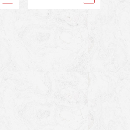
Gears
,
Sport Gears 2