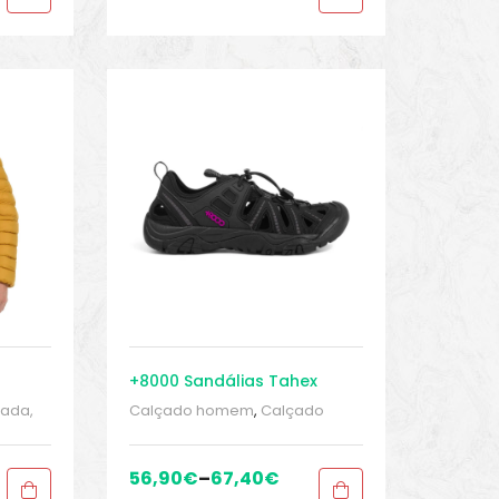
+8000 Sandálias Tahex
lada,
Calçado homem
,
Calçado
homem
,
Escalada,
g
,
Montanhismo, trekking
,
homem
,
MONTANHISMO / Trekking
,
56,90
€
–
67,40
€
 2
Sandálias
,
Sandálias
,
Sport