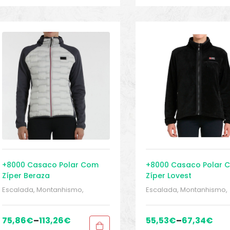
+8000 Casaco Polar Com
+8000 Casaco Polar 
Zíper Beraza
Zíper Lovest
Escalada, Montanhismo,
Escalada, Montanhismo,
trekking
,
Forros polares
,
Forros
trekking
,
Forros polares
,
polares
,
MONTANHISMO /
polares
,
MONTANHISMO /
Trekking
,
Roupa mulher
,
Roupa
Trekking
,
Roupa mulher
,
75,86
€
–
113,26
€
55,53
€
–
67,34
€
mulher
,
Sport Gears
,
Sport
mulher
,
Sport Gears
,
Spor