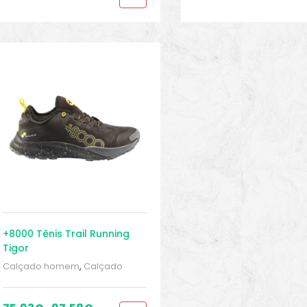
+8000 Tênis Trail Running
Tigor
Calçado homem
,
Calçado
homem
,
Escalada,
Montanhismo, trekking
,
MONTANHISMO / Trekking
,