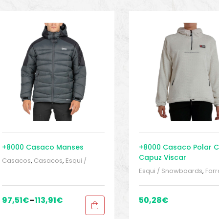
+8000 Casaco Manses
+8000 Casaco Polar 
Capuz Viscar
Casacos
,
Casacos
,
Esqui /
Snowboards
,
Roupa homem
,
Esqui / Snowboards
,
Forr
Roupa homem
,
snowinn
,
Sport
polares
,
Forros polares
,
Gears
,
Sport Gears 2
mulher
,
Roupa mulher
,
s
Sport Gears
,
Sport Gears
97,51
€
–
113,91
€
50,28
€