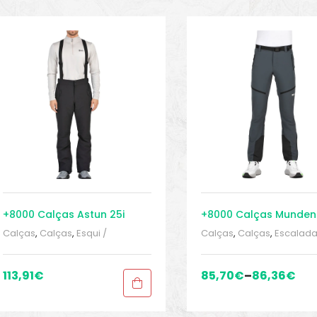
+8000 Calças Astun 25i
+8000 Calças Munden
Calças
,
Calças
,
Esqui /
Calças
,
Calças
,
Escalada
Snowboards
,
Roupa homem
,
Montanhismo, trekking
,
Roupa homem
,
snowinn
,
Sport
MONTANHISMO / Trekkin
Gears
,
Sport Gears 2
Roupa homem
,
Roupa 
113,91
€
85,70
€
–
86,36
€
Sport Gears
,
Sport Gears