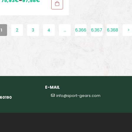
75,93
€
–
97,58
€
Sapatilhas de trail running
,
Sapatos trail running
,
Sport
Gears
,
Sport Gears 2
1
2
3
4
…
6.366
6.367
6.368
E-MAIL
info@sport-gears.com
360190