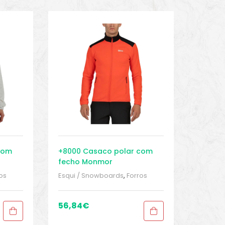
Com
+8000 Casaco polar com
fecho Monmor
os
Esqui / Snowboards
,
Forros
Roupa
polares
,
Forros polares
,
Roupa
nowinn
,
homem
,
Roupa homem
,
 2
snowinn
,
Sport Gears
,
Sport
56,84
€
Gears 2