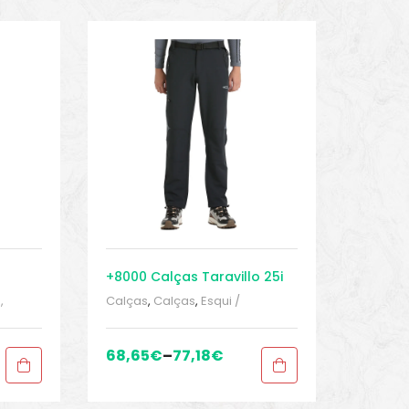
+8000 Calças Taravillo 25i
,
Calças
,
Calças
,
Esqui /
Snowboards
,
Roupa homem
,
g
,
Roupa homem
,
snowinn
,
Sport
homem
,
Gears
,
Sport Gears 2
68,65
€
–
77,18
€
 2