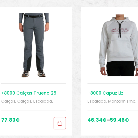
+8000 Calças Trueno 25i
+8000 Capuz Liz
Calças
,
Calças
,
Escalada,
Escalada, Montanhismo,
Montanhismo, trekking
,
trekking
,
MONTANHISMO 
MONTANHISMO / Trekking
,
Trekking
,
Roupa mulher
,
Roupa homem
,
Roupa homem
,
mulher
,
Soutiens desport
77,83
€
46,34
€
–
59,46
€
Sport Gears
,
Sport Gears 2
tops
,
Sport Gears
,
Sport 
2
,
Suéteres esportivo