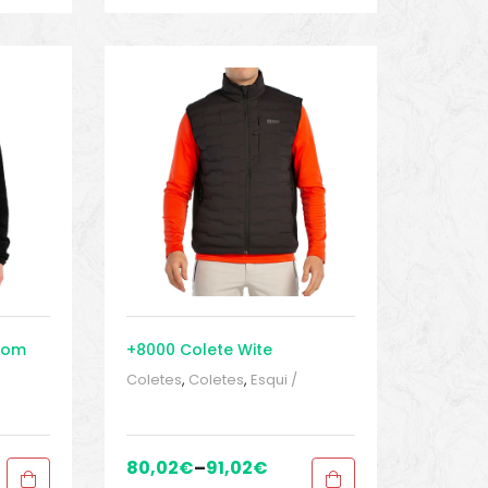
Com
+8000 Colete Wite
Coletes
,
Coletes
,
Esqui /
Snowboards
,
Roupa homem
,
Roupa homem
,
snowinn
,
Sport
Forros
Gears
,
Sport Gears 2
Roupa
80,02
€
–
91,02
€
t