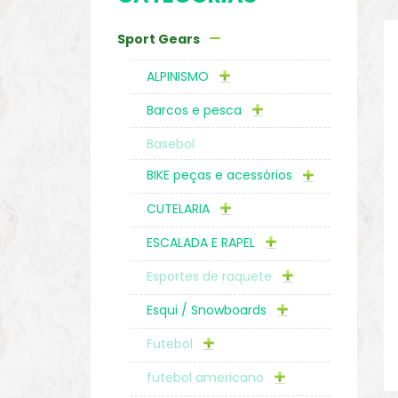
Sport Gears
o
ALPINISMO
Barcos e pesca
Basebol
BIKE peças e acessórios
CUTELARIA
ESCALADA E RAPEL
Esportes de raquete
Esqui / Snowboards
biminis
Futebol
futebol americano