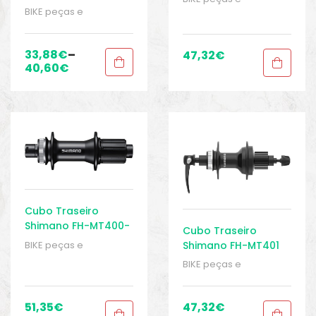
de 6 parafusos
12x142mm
BIKE peças e
acessórios
,
Cubo
acessórios
,
Cubo
traseiro
,
Cubos
,
Peças
,
traseiro
,
Cubos
,
Peças
,
Peças para mountain
Peças para mountain
bike
,
Sport Gears
33,88
€
–
47,32
€
bike
,
Sport Gears
40,60
€
Cubo Traseiro
Shimano FH-MT400-
Cubo Traseiro
B Center-Lock
Shimano FH-MT401
BIKE peças e
12x148mm
acessórios
,
Cubo
Center-Lock 135mm
BIKE peças e
traseiro
,
Cubos
,
Peças
,
acessórios
,
Cubo
Peças para mountain
traseiro
,
Cubos
,
Peças
,
bike
,
Sport Gears
Peças para mountain
51,35
€
47,32
€