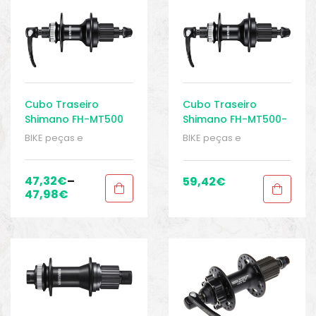
Cubo Traseiro
Cubo Traseiro
Shimano FH-MT500
Shimano FH-MT500-
Center-Lock 135mm
B Center-Lock
BIKE peças e
BIKE peças e
141mm
acessórios
,
Cubo
acessórios
,
Cubo
traseiro
,
Cubos
,
Peças
,
traseiro
,
Cubos
,
Peças
,
Peças para mountain
Peças para mountain
47,32
€
–
59,42
€
bike
,
Sport Gears
bike
,
Sport Gears
47,98
€