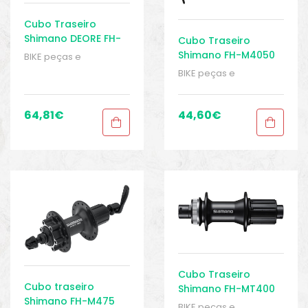
Cubo Traseiro
Shimano DEORE FH-
Cubo Traseiro
M6010 Center-Lock
Shimano FH-M4050
BIKE peças e
12x142mm
Center Lock
acessórios
,
Cubo
BIKE peças e
traseiro
,
Cubos
,
Peças
,
acessórios
,
Cubo
Peças para mountain
traseiro
,
Cubos
,
Peças
,
bike
,
Sport Gears
Peças para mountain
64,81
€
44,60
€
bike
,
Sport Gears
Cubo Traseiro
Cubo traseiro
Shimano FH-MT400
Shimano FH-M475
Center-Lock
BIKE peças e