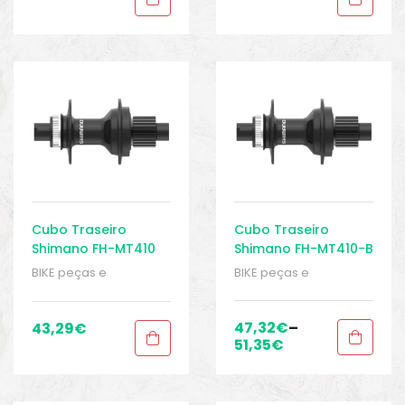
bike
,
Sport Gears
Cubo Traseiro
Cubo Traseiro
Shimano FH-MT410
Shimano FH-MT410-B
Center-Lock
Center-Lock
BIKE peças e
BIKE peças e
12x142mm
12x148mm
acessórios
,
Cubo
acessórios
,
Cubo
traseiro
,
Cubos
,
Peças
,
traseiro
,
Cubos
,
Peças
,
Peças para mountain
Peças para mountain
47,32
€
–
43,29
€
bike
,
Sport Gears
bike
,
Sport Gears
51,35
€