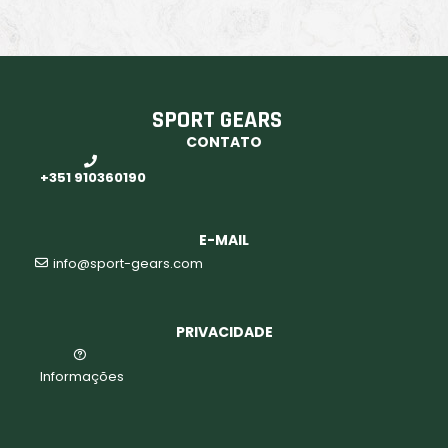
SPORT GEARS
CONTATO
s
+351 910360190
E-MAIL
info@sport-gears.com
PRIVACIDADE
Informações
agem