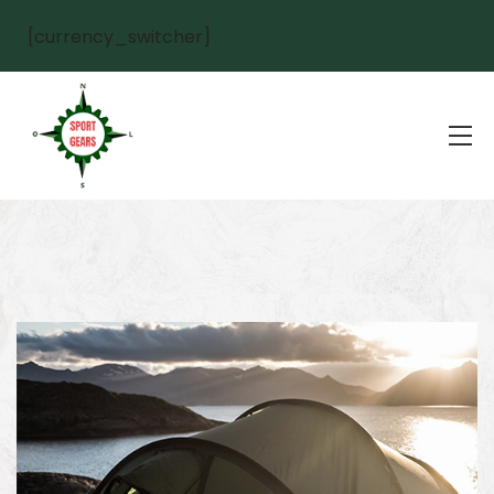
[currency_switcher]