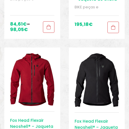
acessórios
,
Casacos
,
BIKE peças e
Homens
,
Jaquetas
acessórios
,
Casacos
,
impermeáveis
,
Homens
,
Jaquetas
Roupas
,
Sport Gears
impermeáveis
,
84,61
€
–
195,18
€
Roupas
,
Sport Gears
98,05
€
Fox Head Flexair
Fox Head Flexair
Neoshell® – Jaqueta
Neoshell® – Jaqueta