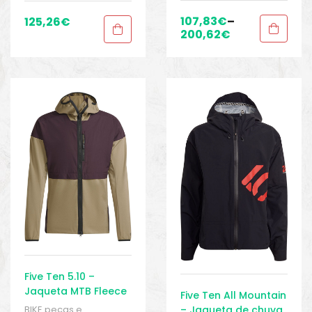
Homens
,
Jaquetas
impermeáveis
,
107,83
€
–
125,26
€
Roupas
,
Sport Gears
200,62
€
Five Ten 5.10 –
Jaqueta MTB Fleece
Five Ten All Mountain
BIKE peças e
– Jaqueta de chuva