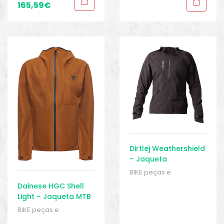
Roupas
,
Sport Gears
165,59
€
Dirtlej Weathershield
– Jaqueta
Impermeável
BIKE peças e
acessórios
,
Casacos
,
Dainese HGC Shell
Homens
,
Jaquetas
Light – Jaqueta MTB
impermeáveis
,
BIKE peças e
Roupas
,
Sport Gears
acessórios
,
Casacos
,