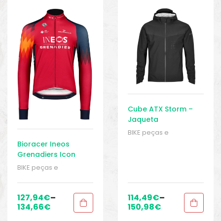
o
Cube ATX Storm –
Jaqueta
Impermeável
BIKE peças e
acessórios
,
Casacos
,
Bioracer Ineos
Homens
,
Jaquetas
Grenadiers Icon
impermeáveis
,
Tempest – Jaqueta
BIKE peças e
Roupas
,
Sport Gears
Impermeável
acessórios
,
Casacos
,
biminis
Homens
,
Jaquetas
impermeáveis
,
127,94
€
–
114,49
€
–
Roupas
,
Sport Gears
134,66
€
150,98
€