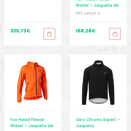
acessórios
,
Casacos
,
Water – Jaqueta de
Homens
,
Jaquetas
chuva MTB
impermeáveis
,
BIKE peças e
Roupas
,
Sport Gears
acessórios
,
Casacos
,
Homens
,
Jaquetas
impermeáveis
,
335,73
€
168,28
€
Roupas
,
Sport Gears
Fox Head Flexair
Giro Chrono Expert –
Water – Jaqueta de
Jaqueta