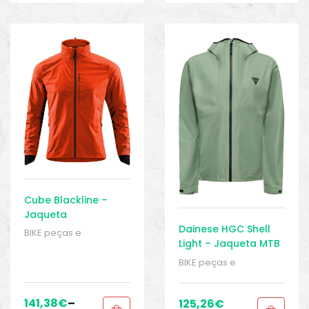
Cube Blackline –
Jaqueta
Impermeável
Dainese HGC Shell
BIKE peças e
Light – Jaqueta MTB
acessórios
,
Casacos
,
Homens
,
Jaquetas
BIKE peças e
impermeáveis
,
acessórios
,
Casacos
,
Roupas
,
Sport Gears
Homens
,
Jaquetas
impermeáveis
,
141,38
€
–
125,26
€