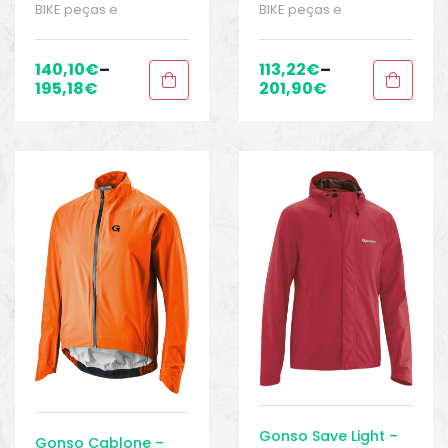
chuva MTB
Impermeável
BIKE peças e
BIKE peças e
acessórios
,
Casacos
,
acessórios
,
Casacos
,
Homens
,
Jaquetas
Homens
,
Jaquetas
impermeáveis
,
impermeáveis
,
140,10
€
–
113,22
€
–
Roupas
,
Sport Gears
Roupas
,
Sport Gears
195,18
€
201,90
€
Gonso Save Light –
Gonso Cablone –