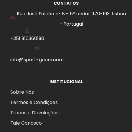
CONTATOS
Rua José Falcão nº 8 - 5º andar 1170-193. Lisboa
- Portugal
+351 910360190
s
info@sport-gears.com
INSTITUCIONAL
Sobre Nós
Termos e Condições
Trocas e Devoluções
Fale Conosco
agem