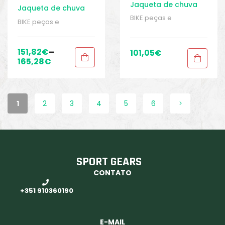
Jaqueta de chuva
Jaqueta de chuva
BIKE peças e
BIKE peças e
acessórios
,
Casacos
,
acessórios
,
Casacos
,
Homens
,
Jaquetas
Homens
,
Jaquetas
impermeáveis
,
impermeáveis
,
151,82
€
–
101,05
€
Roupas
,
Sport Gears
Roupas
,
Sport Gears
165,28
€
1
2
3
4
5
6
SPORT GEARS
CONTATO
+351 910360190
aits
E-MAIL