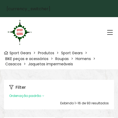
[currency_switcher]
Sport Gears
>
Produtos
>
Sport Gears
>
BIKE peças e acessórios
>
Roupas
>
Homens
>
Casacos
>
Jaquetas impermeáveis
Filter
Ordenação padrão
Exibindo 1–16 de 93 resultados