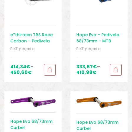
e*thirteen TRS Race
Hope Evo – Pedivela
Carbon – Pedivela
68/73mm – MTB
73mm – MTB
BIKE peças e
BIKE peças e
acessórios
,
Manivela 1
acessórios
,
Manivela 1
velocidade
,
Manivela 1
velocidade
,
Manivela 1
x 10 velocidades
,
x 10 velocidades
,
414,34
€
–
333,67
€
–
Manivela 1 x Boost de 10
Manivela 1 x Boost de 10
450,60
€
410,98
€
velocidades
,
Peças
,
velocidades
,
Manivela
Peças para mountain
2 x 10 velocidades
,
bike
,
Pedivelas
,
Sport
Manivela 2 x 9
Gears
velocidades
,
Peças
,
Peças para mountain
bike
,
Pedivelas
,
Sport
Gears
Hope Evo 68/73mm
Hope Evo 68/73mm
Curbel
Curbel