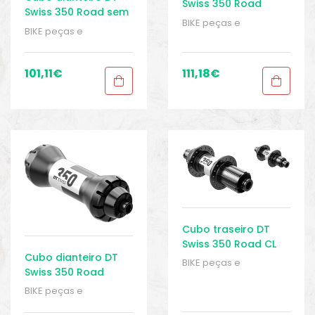
Swiss 350 Road
Swiss 350 Road sem
Straightpull CL
BIKE peças e
disco 5x100mm
BIKE peças e
12x100mm
acessórios
,
Cubo
acessórios
,
Cubo
dianteiro
,
Eixo
,
Peças
,
dianteiro
,
Eixo
,
Peças
,
Peças de bicicleta
Peças de bicicleta
101,11
€
111,18
€
Speed
,
Sport Gears
Speed
,
Sport Gears
Cubo traseiro DT
Swiss 350 Road CL
Cubo dianteiro DT
12x142mm
BIKE peças e
Swiss 350 Road
acessórios
,
Cubo
Straightpull sem
traseiro
,
Eixo
,
Peças
,
BIKE peças e
disco 5×100 mm
Peças de bicicleta
acessórios
,
Cubo