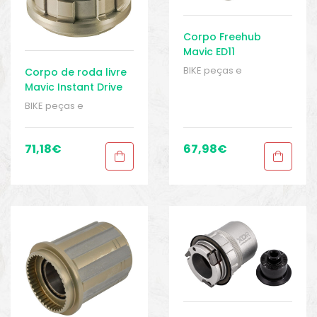
Corpo Freehub
Mavic ED11
Campagnolo 9/10/11
BIKE peças e
Corpo de roda livre
velocidades
acessórios
,
Cubos
Mavic Instant Drive
traseiro
,
Eixo
,
Peças
,
360 Sram XDR
BIKE peças e
Peças de bicicleta
acessórios
,
Cubos
Speed
,
Sport Gears
traseiro
,
Eixo
,
Peças
,
Peças de bicicleta
71,18
€
67,98
€
Speed
,
Sport Gears