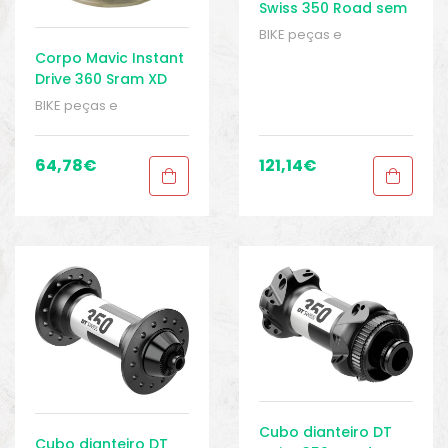
Swiss 350 Road sem
disco 5×100 mm
BIKE peças e
acessórios
,
Cubo
Corpo Mavic Instant
dianteiro
,
Eixo
,
Peças
,
Drive 360 Sram XD
Peças de bicicleta
Frerehub
BIKE peças e
Speed
,
Sport Gears
acessórios
,
Cubos
traseiro
,
Eixo
,
Peças
,
Peças de bicicleta
64,78
€
121,14
€
Speed
,
Sport Gears
Cubo dianteiro DT
Cubo dianteiro DT