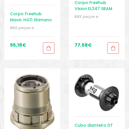
Corpo Freehub
Vision EL347 SRAM
Corpo Freehub
XDR
BIKE peças e
Mavic HG11 Shimano
acessórios
,
Cubos
9/10/11 velocidades
traseiro
,
Eixo
,
Peças
,
BIKE peças e
Peças de bicicleta
acessórios
,
Cubos
Speed
,
Sport Gears
traseiro
,
Eixo
,
Peças
,
Peças de bicicleta
55,18
€
77,58
€
Speed
,
Sport Gears
Cubo dianteiro DT