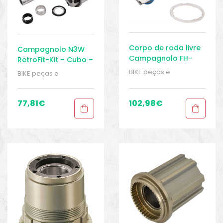
Corpo de roda livre
Campagnolo N3W
Campagnolo FH-
RetroFit-Kit – Cubo –
BO015X1
Speed
BIKE peças e
BIKE peças e
Shimano/SRAM
acessórios
,
Cubos
acessórios
,
Cubos
9/10/11 velocidades
traseiro
,
Eixo
,
Peças
,
traseiro
,
Eixo
,
Peças
,
Peças de bicicleta
Peças de bicicleta
77,81
€
102,98
€
Speed
,
Sport Gears
Speed
,
Sport Gears