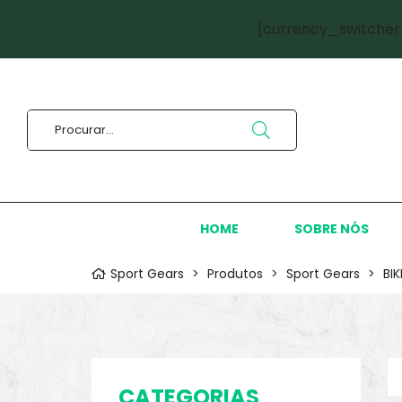
[currency_switcher
HOME
SOBRE NÓS
Sport Gears
>
Produtos
>
Sport Gears
>
BI
CATEGORIAS