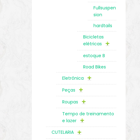
Fullsuspen
sion
hardtails
Bicicletas
elétricas
estoque B
Road Bikes
Eletrônica
Peças
Roupas
Tempo de treinamento
e lazer
CUTELARIA