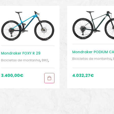
Mondraker PODIUM C
Mondraker FOXY R 29
Bicicletas de montanha
,
Bicicletas de montanha
,
BIKE
,
BIKE peças e acessórios
,
BIKE peças e acessórios
,
hardtails
,
Sport Gears
,
V
Fullsuspension
,
Sport Gears
,
de bicicletas
Venda de bicicletas
3.400,00
€
4.032,27
€