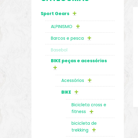
Sport Gears
o
ALPINISMO
Barcos e pesca
Basebol
BIKE peças e acessórios
Acessórios
BIKE
Bicicleta cross e
fitness
biminis
bicicleta de
trekking