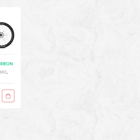
ARBON
BIKE
,
enda