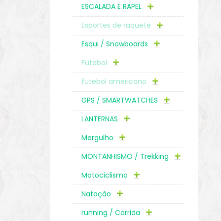
ESCALADA E RAPEL
Esportes de raquete
Esqui / Snowboards
Futebol
futebol americano
GPS / SMARTWATCHES
LANTERNAS
Mergulho
MONTANHISMO / Trekking
Motociclismo
Natação
running / Corrida