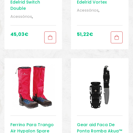
Edelrid Switch
Edelrid Vortex
Double
Acessórios
,
Acessórios
,
Acessórios
,
Equipamento
Acessórios
,
caminhada
,
Escalada,
Equipamento
Montanhismo, trekking
,
caminhada
,
Escalada,
45,03
€
51,22
€
Material de
Montanhismo, trekking
,
caminhada
,
Material de
MONTANHISMO /
caminhada
,
Trekking
,
Sport Gears
,
MONTANHISMO /
Sport Gears 2
Trekking
,
Sport Gears
,
Sport Gears 2
Ferrino Para Trango
Gear aid Faca De
Air Hypalon Spare
Ponta Romba Akua™