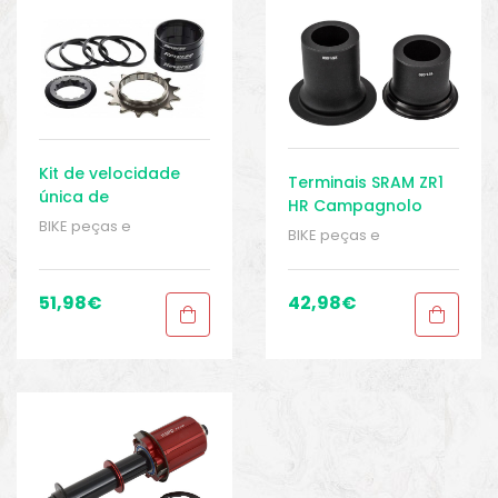
o
Kit de velocidade
Terminais SRAM ZR1
única de
HR Campagnolo
componentes
BIKE peças e
BIKE peças e
reversos preto
acessórios
,
Cubo -
acessórios
,
Cubo -
Acessórios
,
Eixo
,
Peças
,
Acessórios
,
Eixo
,
Peças
,
Peças de bicicleta
Peças de bicicleta
51,98
€
42,98
€
Speed
,
Sport Gears
Speed
,
Sport Gears
biminis