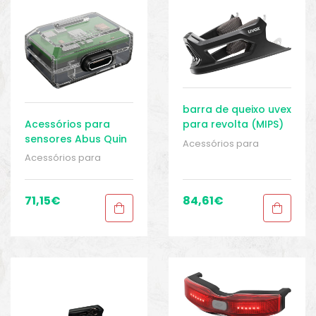
o
barra de queixo uvex
Acessórios para
para revolta (MIPS)
sensores Abus Quin
Acessórios para
capacetes
,
BIKE peças
Acessórios para
e acessórios
,
capacetes
,
BIKE peças
Capacetes
,
Homens
,
e acessórios
,
Roupas
,
Sport Gears
Capacetes
,
Homens
,
71,15
€
84,61
€
Roupas
,
Sport Gears
biminis