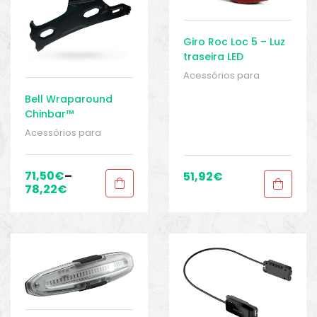
Giro Roc Loc 5 – Luz
traseira LED
Acessórios para
capacetes
,
BIKE peças
Bell Wraparound
e acessórios
,
Chinbar™
Capacetes
,
Homens
,
compatível com
Roupas
,
Sport Gears
Acessórios para
Super 2 / Super 2R
capacetes
,
BIKE peças
e acessórios
,
Capacetes
,
Homens
,
71,50
€
–
51,92
€
Roupas
,
Sport Gears
78,22
€