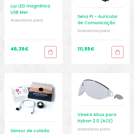
Luz LED magnética
USB Met
Sena PI – Auricular
Acessórios para
de Comunicação
capacetes
,
BIKE peças
Bluetooth
Acessórios para
e acessórios
,
capacetes
,
BIKE peças
Capacetes
,
Homens
,
e acessórios
,
Roupas
,
Sport Gears
Capacetes
,
Homens
,
46,35
€
111,55
€
Roupas
,
Sport Gears
Viseira Abus para
Hyban 2.0 (ACE)
acessórios para
Sensor de colisão