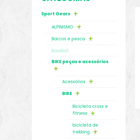
Sport Gears
o
ALPINISMO
Barcos e pesca
Basebol
BIKE peças e acessórios
Acessórios
BIKE
Bicicleta cross e
fitness
biminis
bicicleta de
trekking