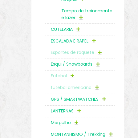
Tempo de treinamento
e lazer
CUTELARIA
ESCALADA E RAPEL
Esportes de raquete
Esqui / Snowboards
Futebol
futebol americano
GPS / SMARTWATCHES
LANTERNAS
Mergulho
MONTANHISMO / Trekking