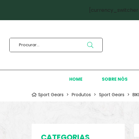
[currency_switcher
HOME
SOBRE NÓS
Sport Gears
>
Produtos
>
Sport Gears
>
BI
CATEGORIAS