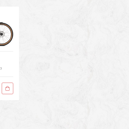
ta
E
ke
rs