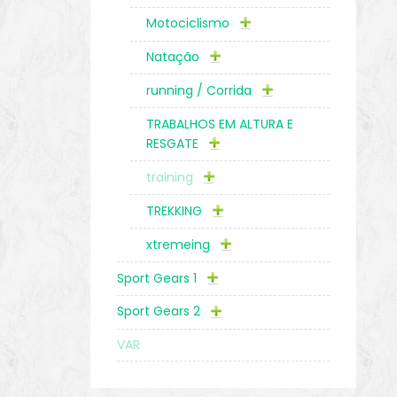
Motociclismo
Natação
running / Corrida
TRABALHOS EM ALTURA E
RESGATE
training
TREKKING
xtremeing
Sport Gears 1
Sport Gears 2
VAR