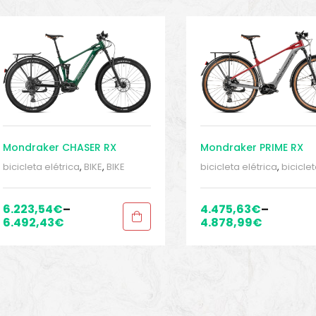
Mondraker CHASER RX
Mondraker PRIME RX
bicicleta elétrica
,
BIKE
,
BIKE
bicicleta elétrica
,
bicicle
peças e acessórios
,
E-bicicleta
elétrica hardtail
,
BIKE
,
BIK
completa
,
E-Bike Cross
,
E-Bikes
peças e acessórios
,
E-Bi
2022
,
E-Bikes 2023
,
E-
Cross
,
E-Bikes 2023
,
E-
6.223,54
€
–
4.475,63
€
–
Mountainbike
,
Sport Gears
Mountainbike
,
Sport Gea
6.492,43
€
4.878,99
€