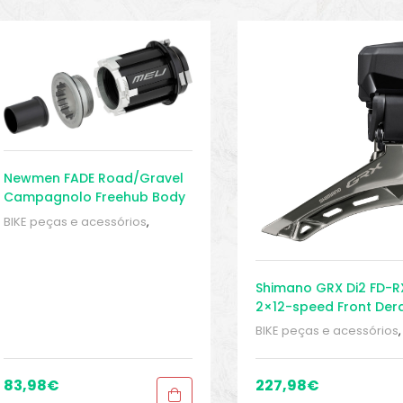
Newmen FADE Road/Gravel
Campagnolo Freehub Body
BIKE peças e acessórios
,
Buchas
,
Peças
,
Peças para
bicicletas de cascalho e
ciclocross
,
Sport Gears
Shimano GRX Di2 FD-
2×12-speed Front Dera
BIKE peças e acessórios
,
Buchas
,
Peças
,
Peças pa
bicicletas de cascalho e
ciclocross
,
Sport Gears
83,98
€
227,98
€