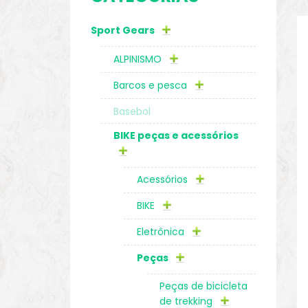
Sport Gears
o
ALPINISMO
Barcos e pesca
Basebol
BIKE peças e acessórios
Acessórios
BIKE
Eletrônica
biminis
Peças
Peças de bicicleta
de trekking