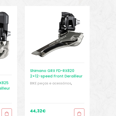
Shimano GRX FD-RX820
2×12-speed Front Derailleur
RX825
BIKE peças e acessórios
,
Buchas
,
Peças
,
Peças para
illeur
bicicletas de cascalho e
ciclocross
,
Sport Gears
ra
44,32
€