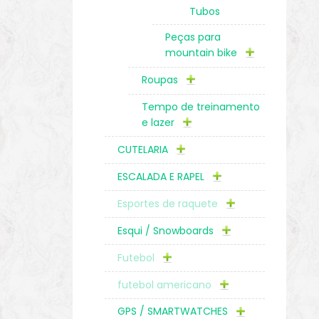
Tubos
Peças para
mountain bike
Roupas
Tempo de treinamento
e lazer
CUTELARIA
ESCALADA E RAPEL
Esportes de raquete
Esqui / Snowboards
Futebol
futebol americano
GPS / SMARTWATCHES