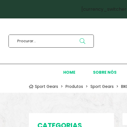
[currency_switcher
HOME
SOBRE NÓS
Sport Gears
>
Produtos
>
Sport Gears
>
BI
CATEGORIAS