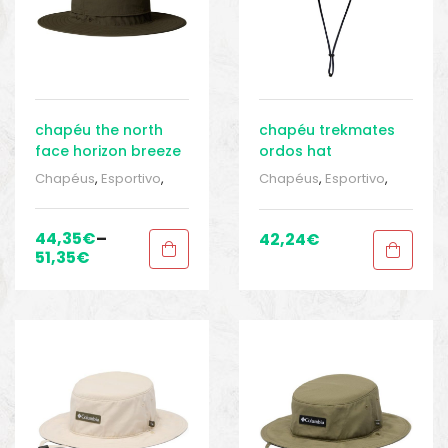
chapéu the north
chapéu trekmates
face horizon breeze
ordos hat
brimmer
Chapéus
,
Esportivo
,
Chapéus
,
Esportivo
,
Roupas para homem
,
Roupas para homem
,
Sport Gears 1
,
Tocas e
Sport Gears 1
,
Tocas e
tubulares
tubulares
44,35
€
–
42,24
€
51,35
€