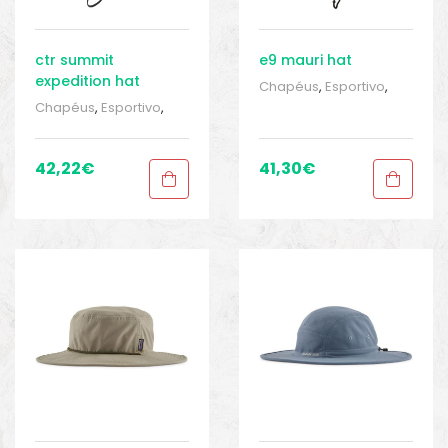
ctr summit
e9 mauri hat
expedition hat
Chapéus
,
Esportivo
,
Roupas para homem
,
Chapéus
,
Esportivo
,
Sport Gears 1
,
Tocas e
Roupas para homem
,
tubulares
Sport Gears 1
,
Tocas e
tubulares
42,22
€
41,30
€