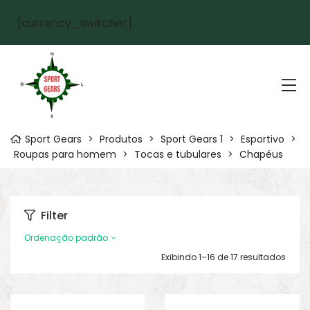
[currency_switcher]
Sport Gears
>
Produtos
>
Sport Gears 1
>
Esportivo
>
Roupas para homem
>
Tocas e tubulares
>
Chapéus
Filter
Ordenação padrão
Exibindo 1–16 de 17 resultados