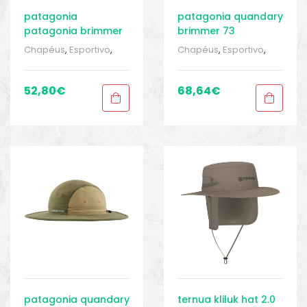
patagonia
patagonia quandary
patagonia brimmer
brimmer 73
Chapéus
,
Esportivo
,
Chapéus
,
Esportivo
,
Roupas para homem
,
Roupas para homem
,
Sport Gears 1
,
Tocas e
Sport Gears 1
,
Tocas e
tubulares
tubulares
52,80
€
68,64
€
patagonia quandary
ternua kliluk hat 2.0