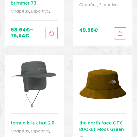
brimmer 73
Chapéus
,
Esportivo
,
Roupas para homem
,
Chapéus
,
Esportivo
,
Sport Gears 1
,
Tocas e
Roupas para homem
,
tubulares
Sport Gears 1
,
Tocas e
tubulares
68,64
€
–
49,58
€
75,64
€
ternua kliluk hat 2.0
the north face GTX
BUCKET Moss Green
Chapéus
,
Esportivo
,
Roupas para homem
,