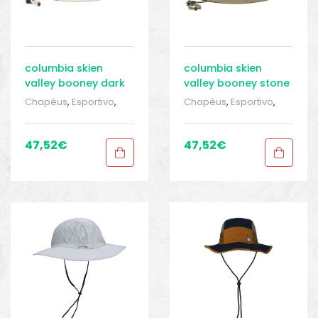
columbia skien
columbia skien
valley booney dark
valley booney stone
stone
green
Chapéus
,
Esportivo
,
Chapéus
,
Esportivo
,
Roupas para homem
,
Roupas para homem
,
Sport Gears 1
,
Tocas e
Sport Gears 1
,
Tocas e
tubulares
tubulares
47,52
€
47,52
€