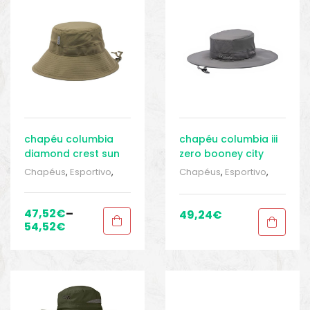
o
chapéu columbia
chapéu columbia iii
diamond crest sun
zero booney city
hat stone green
grey
Chapéus
,
Esportivo
,
Chapéus
,
Esportivo
,
Roupas para homem
,
Roupas para homem
,
Sport Gears 1
,
Tocas e
Sport Gears 1
,
Tocas e
tubulares
tubulares
47,52
€
–
49,24
€
54,52
€
biminis