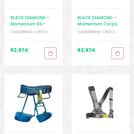
BLACK DIAMOND –
BLACK DIAMOND –
Momentum 4S –
Momentum Corpo
Cadeirinha –
Inteiro – Cadeirinha
CADEIRINHA-CINTO-
CADEIRINHA-CINTO-
Escalada – Rapel
Infanfil – Escalada –
PEITORAIS
,
ESCALADA E
PEITORAIS
,
ESCALADA E
Rapel
RAPEL
,
Sport Gears
RAPEL
,
Sport Gears
62,97
€
62,97
€