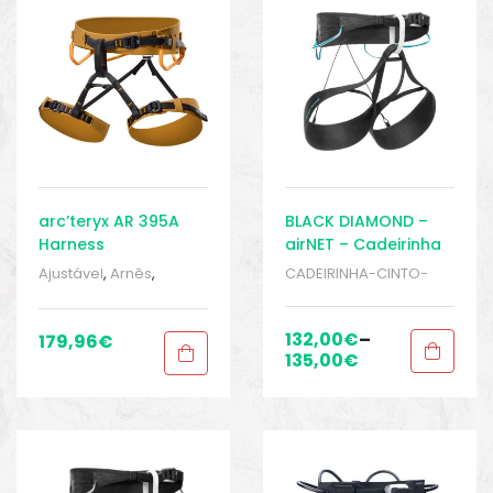
o
arc’teryx AR 395A
BLACK DIAMOND –
Harness
airNET – Cadeirinha
Feminina – Escalada
Ajustável
,
Arnês
,
CADEIRINHA-CINTO-
– Rapel
CADEIRINHA-CINTO-
PEITORAIS
,
ESCALADA E
PEITORAIS
,
Escalada
,
RAPEL
,
Sport Gears
Escalada
,
ESCALADA E
132,00
€
–
179,96
€
RAPEL
,
escalada-rapel
,
135,00
€
Esportivo
,
Sport Gears
,
Sport Gears 1
biminis