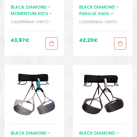
BLACK DIAMOND –
BLACK DIAMOND –
MOMENTUM KID’s –
Peitoral Vario –
Cadeirinha Infantil –
Cadeirinha –
CADEIRINHA-CINTO-
CADEIRINHA-CINTO-
Escalada – Rapel
Escalada – Rapel
PEITORAIS
,
ESCALADA E
PEITORAIS
,
ESCALADA E
RAPEL
,
Sport Gears
RAPEL
,
Sport Gears
43,97
€
42,20
€
BLACK DIAMOND –
BLACK DIAMOND –