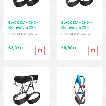
BLACK DIAMOND –
BLACK DIAMOND –
Momentum 3S –
Momentum 3S –
Cadeirinha Feminina
Cadeirinha
CADEIRINHA-CINTO-
CADEIRINHA-CINTO-
– Escalada – Rapel
Masculina –
PEITORAIS
,
ESCALADA E
PEITORAIS
,
ESCALADA E
Escalada – Rapel
RAPEL
,
Sport Gears
RAPEL
,
Sport Gears
62,97
€
59,80
€