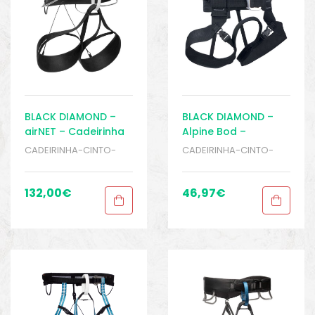
BLACK DIAMOND –
BLACK DIAMOND –
airNET – Cadeirinha
Alpine Bod –
Masculina –
Cadeirinha
CADEIRINHA-CINTO-
CADEIRINHA-CINTO-
Escalada – Rapel
Masculina –
PEITORAIS
,
ESCALADA E
PEITORAIS
,
ESCALADA E
Escalada – Rapel
RAPEL
,
Sport Gears
RAPEL
,
Sport Gears
132,00
€
46,97
€