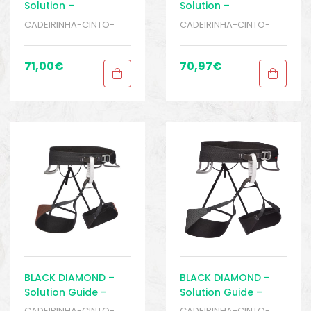
Solution –
Solution –
Cadeirinha Feminina
Cadeirinha
CADEIRINHA-CINTO-
CADEIRINHA-CINTO-
– Escalada – Rapel
Masculina –
PEITORAIS
,
ESCALADA E
PEITORAIS
,
ESCALADA E
Escalada – Rapel
RAPEL
,
Sport Gears
RAPEL
,
Sport Gears
71,00
€
70,97
€
BLACK DIAMOND –
BLACK DIAMOND –
Solution Guide –
Solution Guide –
Cadeirinha Feminina
Cadeirinha
CADEIRINHA-CINTO-
CADEIRINHA-CINTO-