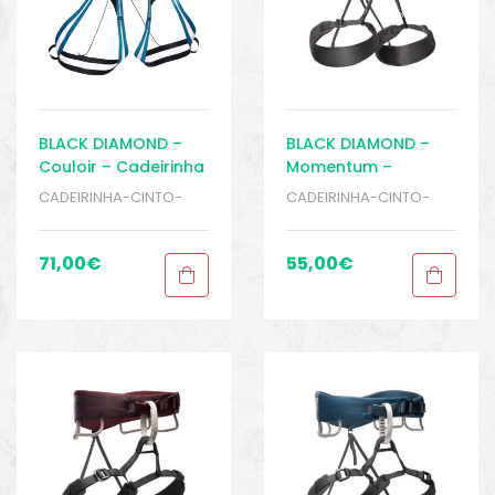
BLACK DIAMOND –
BLACK DIAMOND –
Couloir – Cadeirinha
Momentum –
– Escalada – Rapel
Cadeirinha
CADEIRINHA-CINTO-
CADEIRINHA-CINTO-
Masculina –
PEITORAIS
,
ESCALADA E
PEITORAIS
,
ESCALADA E
Escalada – Rapel
RAPEL
,
Sport Gears
RAPEL
,
Sport Gears
71,00
€
55,00
€