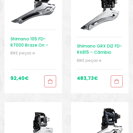
Shimano 105 FD-
R7000 Braze On –
Shimano GRX Di2 FD-
Câmbio Dianteiro
RX815 – Câmbio
BIKE peças e
2×11 Velocidades –
Dianteiro 2×11
acessórios
,
Câmbio
BIKE peças e
Speed
dianteiro 2 x 11
Velocidades –
acessórios
,
Câmbio
velocidades
,
Speed
dianteiro 2 x 11
Desviadores
velocidades
,
92,40
€
483,73
€
dianteiros
,
Peças
,
Desviadores
Peças de bicicleta
dianteiros
,
Peças
,
Speed
,
Sport Gears
Peças de bicicleta
Speed
,
Sport Gears