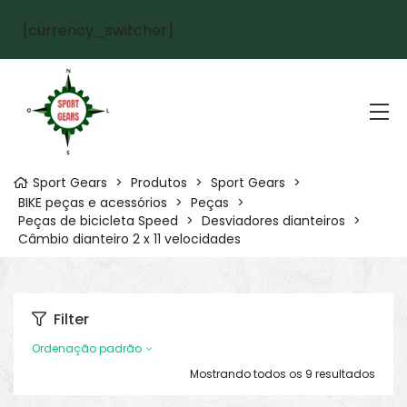
[currency_switcher]
Sport Gears
>
Produtos
>
Sport Gears
>
BIKE peças e acessórios
>
Peças
>
Peças de bicicleta Speed
>
Desviadores dianteiros
>
Câmbio dianteiro 2 x 11 velocidades
Filter
Ordenação padrão
Mostrando todos os 9 resultados