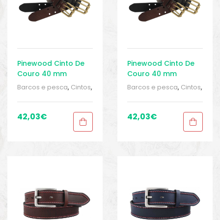
Pinewood Cinto De
Pinewood Cinto De
Couro 40 mm
Couro 40 mm
Barcos e pesca
,
Cintos
,
Barcos e pesca
,
Cintos
,
Cintos
,
Equipamentos
Cintos
,
Equipamentos
de pesca
,
Roupa
de pesca
,
Roupa
homem
,
Roupa
homem
,
Roupa
42,03
€
42,03
€
homem
,
Sport Gears
,
homem
,
Sport Gears
,
Sport Gears 2
Sport Gears 2