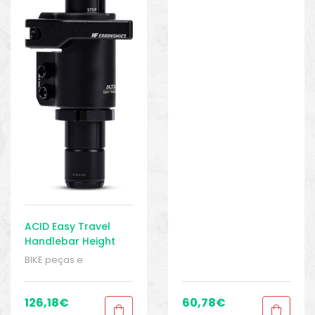
ACID Easy Travel
Handlebar Height
Adjustment
BIKE peças e
acessórios
,
Braçadeiras
,
Peças
,
Peças de bicicleta de
126,18
€
60,78
€
trekking
,
Sport Gears