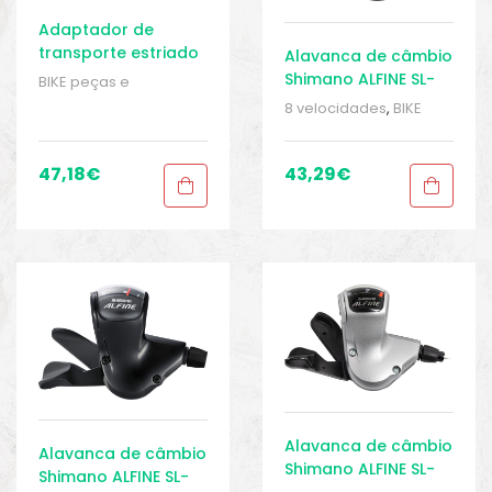
Adaptador de
transporte estriado
Alavanca de câmbio
Rohloff com anel de
Shimano ALFINE SL-
BIKE peças e
retenção pequeno
S503 de 8 marchas
acessórios
,
Cubo -
8 velocidades
,
BIKE
Acessórios
,
Cubos
,
à direita
peças e acessórios
,
Peças
,
Peças de
Mudanças de marcha
,
bicicleta de trekking
,
Peças
,
Peças de
47,18
€
43,29
€
Sport Gears
bicicleta de trekking
,
Sport Gears
Alavanca de câmbio
Alavanca de câmbio
Shimano ALFINE SL-
Shimano ALFINE SL-
S503 de 8 marchas