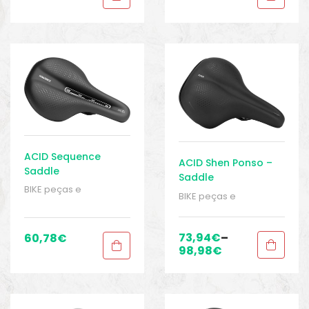
ACID Sequence
ACID Shen Ponso –
Saddle
Saddle
BIKE peças e
BIKE peças e
acessórios
,
Peças
,
acessórios
,
Peças
,
Peças de bicicleta de
Peças de bicicleta de
trekking
,
Selins
,
Sport
trekking
,
Selins
,
Sport
73,94
€
–
60,78
€
Gears
Gears
98,98
€