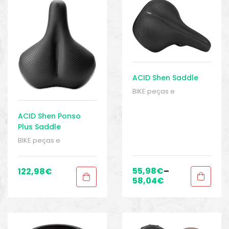
ACID Shen Saddle
BIKE peças e
acessórios
,
Peças
,
Peças de bicicleta de
ACID Shen Ponso
trekking
,
Selins
,
Sport
Plus Saddle
Gears
BIKE peças e
acessórios
,
Peças
,
Peças de bicicleta de
trekking
,
Selins
,
Sport
55,98
€
–
122,98
€
Gears
58,04
€