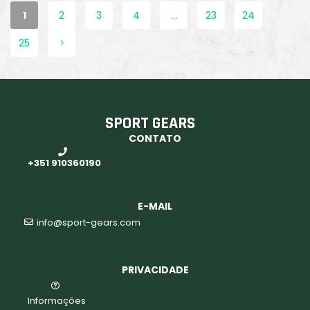
1
2
3
4
…
23
24
25
SPORT GEARS
CONTATO
+351 910360190
E-MAIL
info@sport-gears.com
PRIVACIDADE
aits
Informações