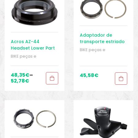
Adaptador de
transporte estriado
Acros AZ-44
Rohloff com anel de
Headset Lower Part
BIKE peças e
retenção padrão
ZS44/30
acessórios
,
Cubo -
BIKE peças e
Acessórios
,
Cubos
,
acessórios
,
Peças
,
Peças de
Braçadeiras
,
Peças
,
bicicleta de trekking
,
Peças de bicicleta de
48,35
€
–
45,58
€
Sport Gears
trekking
,
Sport Gears
52,78
€