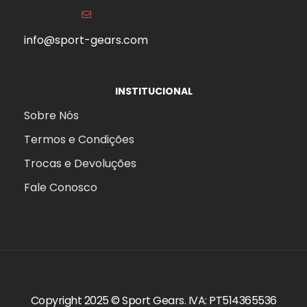
info@sport-gears.com
INSTITUCIONAL
s
Sobre Nós
Termos e Condições
Trocas e Devoluções
Fale Conosco
Copyright 2025 ©
Sport Gears
. IVA: PT514365536
agem