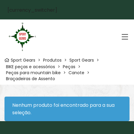
[currency_switcher]
Sport Gears
>
Produtos
>
Sport Gears
>
BIKE peças e acessórios
>
Peças
>
Peças para mountain bike
>
Canote
>
Braçadeiras de Assento
Nenhum produto foi encontrado para a sua
seleção.