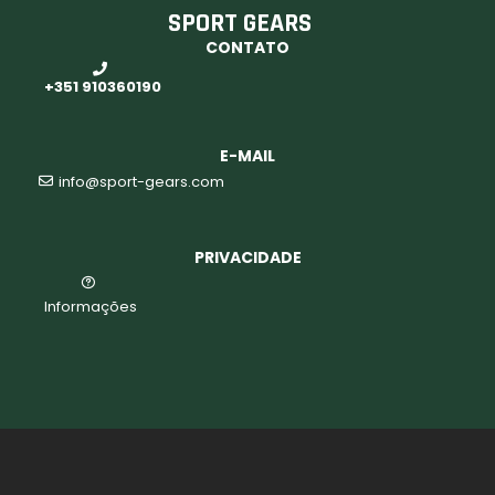
SPORT GEARS
CONTATO
o
+351 910360190
E-MAIL
info@sport-gears.com
PRIVACIDADE
Informações
biminis