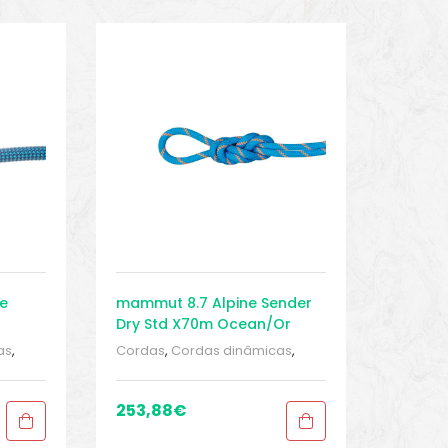
e
mammut 8.7 Alpine Sender
Dry Std X70m Ocean/Or
as
,
Cordas
,
Cordas dinâmicas
,
as e
Cordas dinâmicas
,
Cordas e
 E
fitas
,
Escalada
,
ESCALADA E
gação
RAPEL
,
Esportivo
,
Homologação
253,88
€
a
,
tripla
,
Homologação tripla
,
1
Sport Gears
,
Sport Gears 1