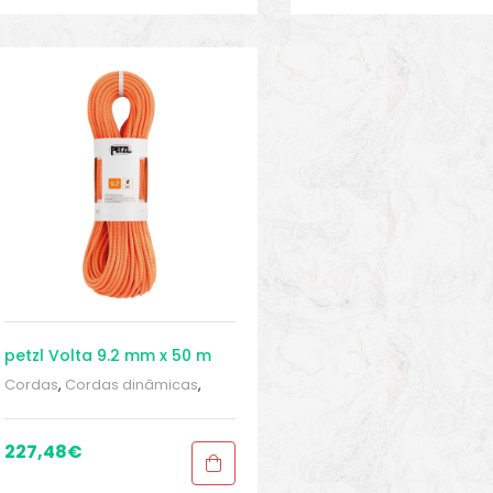
petzl Volta 9.2 mm x 50 m
Cordas
,
Cordas dinâmicas
,
Cordas dinâmicas
,
Cordas e
fitas
,
Escalada
,
ESCALADA E
RAPEL
,
Esportivo
,
Homologação
227,48
€
tripla
,
Homologação tripla
,
Sport Gears
,
Sport Gears 1