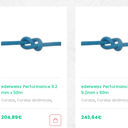
edelweiss Performance 9.2
edelweiss Performanc
mm x 50m
9.2mm x 60m
Cordas
,
Cordas dinâmicas
,
Cordas
,
Cordas dinâmic
Cordas dinâmicas
,
Cordas e
Cordas dinâmicas
,
Cord
fitas
,
Escalada
,
ESCALADA E
fitas
,
Escalada
,
ESCALADA
RAPEL
,
Esportivo
,
Homologação
RAPEL
,
Esportivo
,
Homolo
204,89
€
243,64
€
tripla
,
Homologação tripla
,
tripla
,
Homologação tripl
Sport Gears
,
Sport Gears 1
Sport Gears
,
Sport Gears 