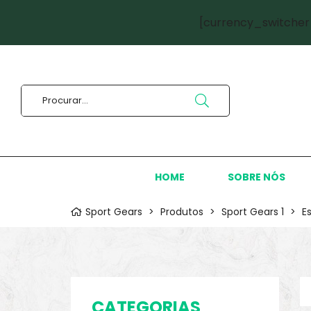
[currency_switcher
HOME
SOBRE NÓS
Sport Gears
>
Produtos
>
Sport Gears 1
>
E
CATEGORIAS