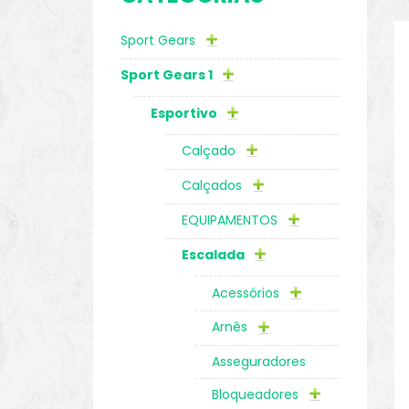
Sport Gears
o
Sport Gears 1
Esportivo
Calçado
Calçados
EQUIPAMENTOS
Escalada
Acessórios
Arnês
biminis
Asseguradores
Bloqueadores