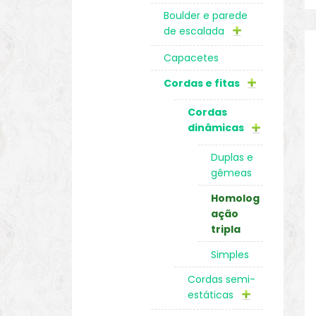
Boulder e parede
de escalada
Capacetes
Cordas e fitas
Cordas
dinâmicas
Duplas e
gêmeas
Homolog
ação
tripla
Simples
Cordas semi-
estáticas