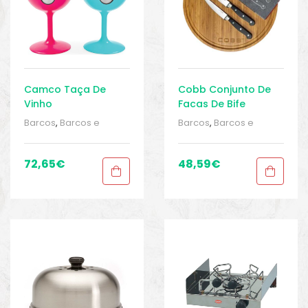
Camco Taça De
Cobb Conjunto De
Vinho
Facas De Bife
Barcos
,
Barcos e
Barcos
,
Barcos e
equipamentos
,
Barcos
equipamentos
,
Barcos
e pesca
,
Cozinha
,
e pesca
,
Cozinha
,
Cozinha
,
Cozinha
,
72,65
€
48,59
€
Equipamentos de
Equipamentos de
pesca
,
Sport Gears
,
pesca
,
Sport Gears
,
Sport Gears 2
Sport Gears 2