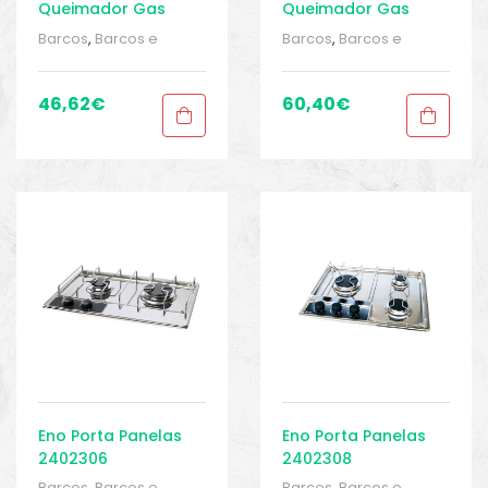
Queimador Gas
Queimador Gas
Barcos
,
Barcos e
Barcos
,
Barcos e
equipamentos
,
Barcos
equipamentos
,
Barcos
e pesca
,
Cozinha
,
e pesca
,
Cozinha
,
Cozinha
,
Cozinha
,
46,62
€
60,40
€
Equipamentos de
Equipamentos de
pesca
,
Sport Gears
,
pesca
,
Sport Gears
,
Sport Gears 2
Sport Gears 2
Eno Porta Panelas
Eno Porta Panelas
2402306
2402308
Barcos
,
Barcos e
Barcos
,
Barcos e