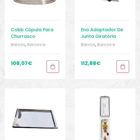
Cobb Cúpula Para
Eno Adaptador De
Churrasco
Junta Giratória
2402301
Barcos
,
Barcos e
Barcos
,
Barcos e
equipamentos
,
Barcos
equipamentos
,
Barcos
e pesca
,
Cozinha
,
e pesca
,
Cozinha
,
Cozinha
,
Cozinha
,
108,07
€
112,88
€
Equipamentos de
Equipamentos de
pesca
,
Sport Gears
,
pesca
,
Sport Gears
,
Sport Gears 2
Sport Gears 2