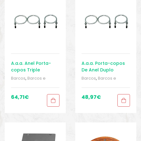
o
A.a.a. Anel Porta-
A.a.a. Porta-copos
copos Triple
De Anel Duplo
Barcos
,
Barcos e
Barcos
,
Barcos e
equipamentos
,
Barcos
equipamentos
,
Barcos
e pesca
,
Cozinha
,
e pesca
,
Cozinha
,
Cozinha
,
Cozinha
,
64,71
€
48,97
€
Equipamentos de
Equipamentos de
pesca
,
Sport Gears
,
pesca
,
Sport Gears
,
Sport Gears 2
Sport Gears 2
biminis