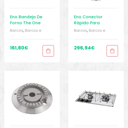
Eno Bandeja De
Eno Conector
Forno The One
Rápido Para
Churrasco
Barcos
,
Barcos e
Barcos
,
Barcos e
equipamentos
,
Barcos
equipamentos
,
Barcos
e pesca
,
Cozinha
,
e pesca
,
Cozinha
,
Cozinha
,
Cozinha
,
161,80
€
296,94
€
Equipamentos de
Equipamentos de
pesca
,
Sport Gears
,
pesca
,
Sport Gears
,
Sport Gears 2
Sport Gears 2