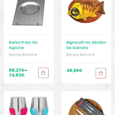
Barka Prato De
Bigmouth inc Abridor
Suporte
De Garrafa
Barcos
,
Barcos e
Barcos
,
Barcos e
equipamentos
,
Barcos
equipamentos
,
Barcos
e pesca
,
Cozinha
,
e pesca
,
Cozinha
,
Cozinha
,
Cozinha
,
68,27
€
–
48,59
€
Equipamentos de
Equipamentos de
74,83
€
pesca
,
Sport Gears
,
pesca
,
Sport Gears
,
Sport Gears 2
Sport Gears 2