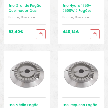
Eno Grande Fogão
Eno Hydra 1750-
Queimador Gas
2500W 2 Fogões
Gás Fogão
Barcos
,
Barcos e
Barcos
,
Barcos e
equipamentos
,
Barcos
equipamentos
,
Barcos
e pesca
,
Cozinha
,
e pesca
,
Cozinha
,
Cozinha
,
Cozinha
,
63,40
€
440,14
€
Equipamentos de
Equipamentos de
pesca
,
Sport Gears
,
pesca
,
Sport Gears
,
Sport Gears 2
Sport Gears 2
Eno Médio Fogão
Eno Pequena Fogão