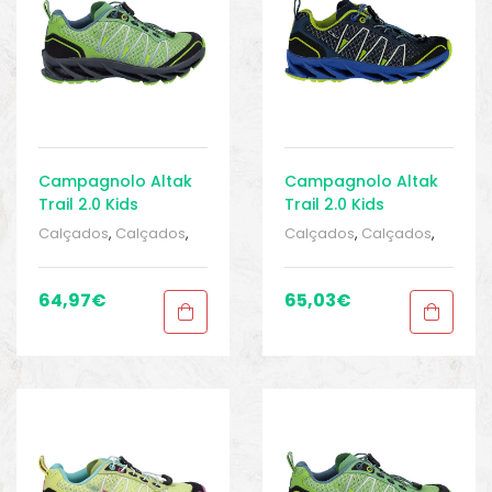
Campagnolo Altak
Campagnolo Altak
Trail 2.0 Kids
Trail 2.0 Kids
Calçados
,
Calçados
,
Calçados
,
Calçados
,
Calçados CRIANÇAS
,
Calçados CRIANÇAS
,
Esportivo
,
Infantil
,
Sport
Esportivo
,
Infantil
,
Sport
Gears 1
,
Tênis de
Gears 1
,
Tênis de
64,97
€
65,03
€
Corrida
,
Tênis de
Corrida
,
Tênis de
Corrida
Corrida