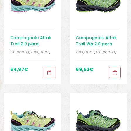
Campagnolo Altak
Campagnolo Altak
Trail 2.0 para
Trail Wp 2.0 para
Criança
Crianças
Calçados
,
Calçados
,
Calçados
,
Calçados
,
Calçados CRIANÇAS
,
Calçados CRIANÇAS
,
Esportivo
,
Infantil
,
Sport
Esportivo
,
Infantil
,
Sport
Gears 1
,
Tênis de
Gears 1
,
Tênis de
64,97
€
68,53
€
Corrida
,
Tênis de
Corrida
,
Tênis de
Corrida
Corrida