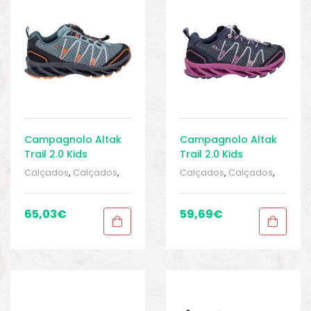
o
Campagnolo Altak
Campagnolo Altak
Trail 2.0 Kids
Trail 2.0 Kids
Calçados
,
Calçados
,
Calçados
,
Calçados
,
Calçados CRIANÇAS
,
Calçados CRIANÇAS
,
Esportivo
,
Infantil
,
Sport
Esportivo
,
Infantil
,
Sport
Gears 1
,
Tênis de
Gears 1
,
Tênis de
65,03
€
59,69
€
Corrida
,
Tênis de
Corrida
,
Tênis de
Corrida
Corrida
biminis