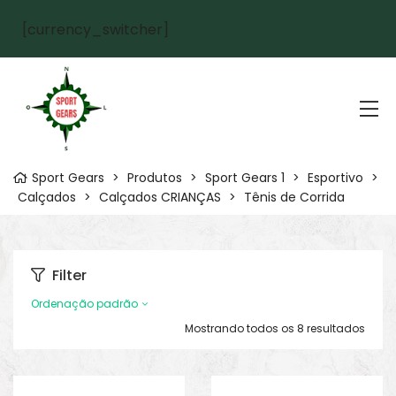
[currency_switcher]
Sport Gears
>
Produtos
>
Sport Gears 1
>
Esportivo
>
Calçados
>
Calçados CRIANÇAS
>
Tênis de Corrida
Filter
Ordenação padrão
Mostrando todos os 8 resultados