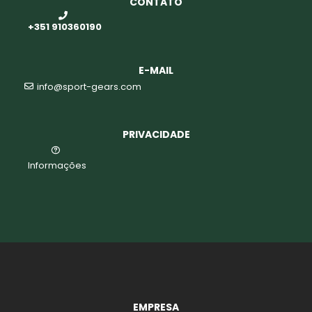
CONTATO
+351 910360190
o
E-MAIL
info@sport-gears.com
PRIVACIDADE
Informações
biminis
EMPRESA