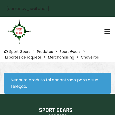
[currency_switcher]
Sport Gears
>
Produtos
>
Sport Gears
>
Esportes de raquete
>
Merchandising
>
Chaveiros
Nenhum produto foi encontrado para a sua
seleção.
SPORT GEARS