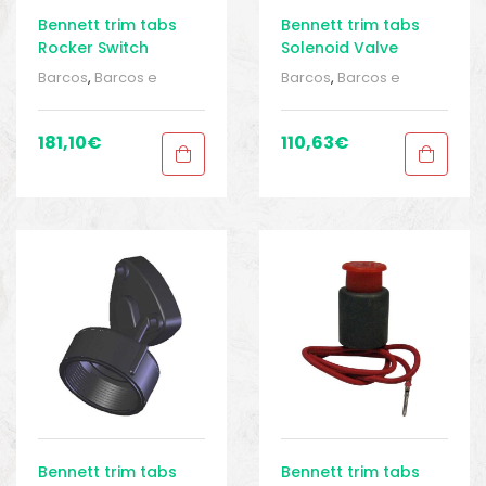
Bennett trim tabs
Bennett trim tabs
Rocker Switch
Solenoid Valve
Control Bolt
Barcos
,
Barcos e
Barcos
,
Barcos e
equipamentos
,
Barcos
equipamentos
,
Barcos
e pesca
,
Direção
,
e pesca
,
Direção
,
Direção
,
Equipamentos
Direção
,
Equipamentos
181,10
€
110,63
€
de pesca
,
Sport Gears
,
de pesca
,
Sport Gears
,
Sport Gears 2
Sport Gears 2
Bennett trim tabs
Bennett trim tabs