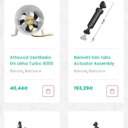
o
Attwood Ventilador
Bennett trim tabs
Em Linha Turbo 4000
Actuator Assembly
Series 12V
Barcos
,
Barcos e
Barcos
,
Barcos e
equipamentos
,
Barcos
equipamentos
,
Barcos
e pesca
,
Direção
,
e pesca
,
Direção
,
Direção
,
Equipamentos
Direção
,
Equipamentos
40,44
€
193,29
€
de pesca
,
Sport Gears
,
de pesca
,
Sport Gears
,
Sport Gears 2
Sport Gears 2
biminis