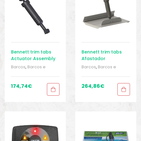
Bennett trim tabs
Bennett trim tabs
Actuator Assembly
Afastador
Standard
Automático De Abas
Barcos
,
Barcos e
Barcos
,
Barcos e
12V
equipamentos
,
Barcos
equipamentos
,
Barcos
e pesca
,
Direção
,
e pesca
,
Direção
,
Direção
,
Equipamentos
Direção
,
Equipamentos
174,74
€
264,86
€
de pesca
,
Sport Gears
,
de pesca
,
Sport Gears
,
Sport Gears 2
Sport Gears 2