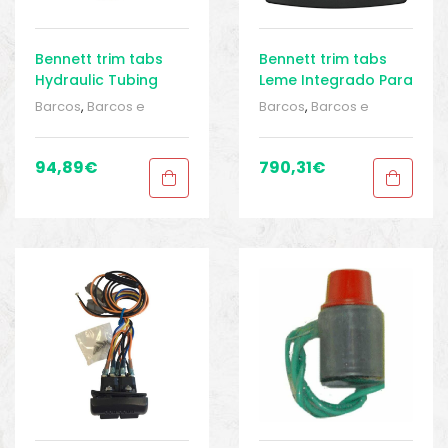
Bennett trim tabs
Bennett trim tabs
Hydraulic Tubing
Leme Integrado Para
Coil
Sistemas Hidráulicos
Barcos
,
Barcos e
Barcos
,
Barcos e
Control
equipamentos
,
Barcos
equipamentos
,
Barcos
e pesca
,
Direção
,
e pesca
,
Direção
,
Direção
,
Equipamentos
Direção
,
Equipamentos
94,89
€
790,31
€
de pesca
,
Sport Gears
,
de pesca
,
Sport Gears
,
Sport Gears 2
Sport Gears 2