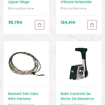
Upper Hinge
Válvula Solenoide
Barcos
,
Barcos e
Barcos
,
Barcos e
equipamentos
,
Barcos
equipamentos
,
Barcos
e pesca
,
Direção
,
e pesca
,
Direção
,
Direção
,
Equipamentos
Direção
,
Equipamentos
36,78
€
124,41
€
de pesca
,
Sport Gears
,
de pesca
,
Sport Gears
,
Sport Gears 2
Sport Gears 2
Bennett trim tabs
Bukh Controle De
Wire Harness
Motor De Alavanca
Simples B700TS
Barcos
,
Barcos e
Barcos
,
Barcos e