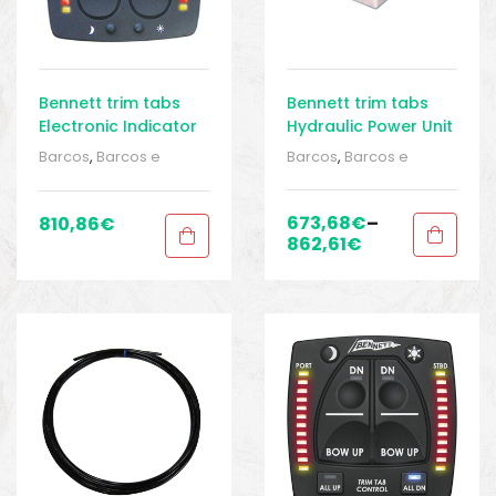
Bennett trim tabs
Bennett trim tabs
Electronic Indicator
Hydraulic Power Unit
Control
Barcos
,
Barcos e
Barcos
,
Barcos e
equipamentos
,
Barcos
equipamentos
,
Barcos
e pesca
,
Direção
,
e pesca
,
Direção
,
Direção
,
Equipamentos
Direção
,
Equipamentos
673,68
€
–
810,86
€
de pesca
,
Sport Gears
,
de pesca
,
Sport Gears
,
862,61
€
Sport Gears 2
Sport Gears 2