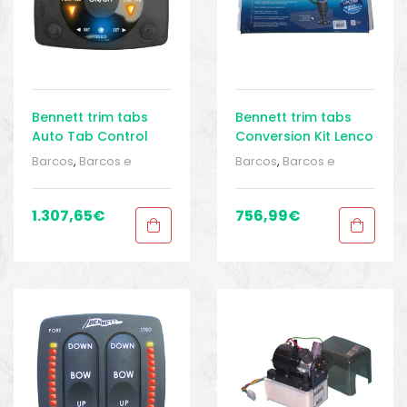
Bennett trim tabs
Bennett trim tabs
Auto Tab Control
Conversion Kit Lenco
To Bolt
Barcos
,
Barcos e
Barcos
,
Barcos e
equipamentos
,
Barcos
equipamentos
,
Barcos
e pesca
,
Direção
,
e pesca
,
Direção
,
Direção
,
Equipamentos
Direção
,
Equipamentos
1.307,65
€
756,99
€
de pesca
,
Sport Gears
,
de pesca
,
Sport Gears
,
Sport Gears 2
Sport Gears 2