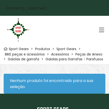
[currency_switcher]
Sport Gears
>
Produtos
>
Sport Gears
>
BIKE peças e acessórios
>
Acessórios
>
Peças de Anexo
>
Gaiolas de garrafa
>
Gaiolas para Garrafas - Parafusos
Nenhum produto foi encontrado para a sua
seleção.