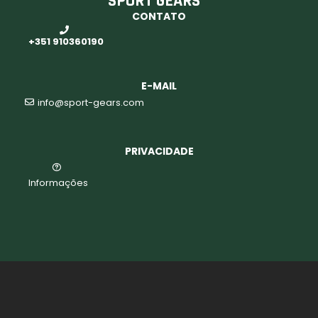
SPORT GEARS
CONTATO
o
+351 910360190
E-MAIL
info@sport-gears.com
PRIVACIDADE
Informações
biminis