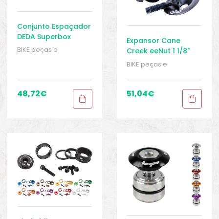
Conjunto Espaçador
DEDA Superbox
Expansor Cane
BIKE peças e
Creek eeNut 1 1/8"
acessórios
,
Caixa de
BIKE peças e
Direção
,
Espaçadores
acessórios
,
Caixa de
e porcas estreladas e
Direção
,
Espaçadores
tampas superiores
,
e porcas estreladas e
48,72
€
51,04
€
Peças
,
Peças para
tampas superiores
,
mountain bike
,
Sport
Peças
,
Peças para
Gears
mountain bike
,
Sport
Gears