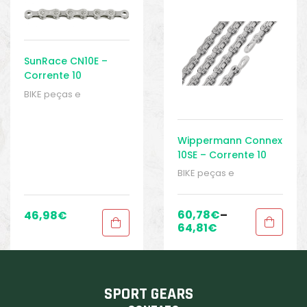
SunRace CN10E –
Corrente 10
Velocidades 138 Elos
BIKE peças e
– E-bike
acessórios
,
Corrente
de 10 velocidades
,
Correntes
,
Peças
,
Wippermann Connex
Peças de bicicleta
10SE – Corrente 10
Elétrica
,
Sport Gears
Velocidades – E-bike
BIKE peças e
acessórios
,
Corrente
de 10 velocidades
,
Correntes
,
Peças
,
60,78
€
–
46,98
€
Peças de bicicleta
64,81
€
Elétrica
,
Sport Gears
SPORT GEARS