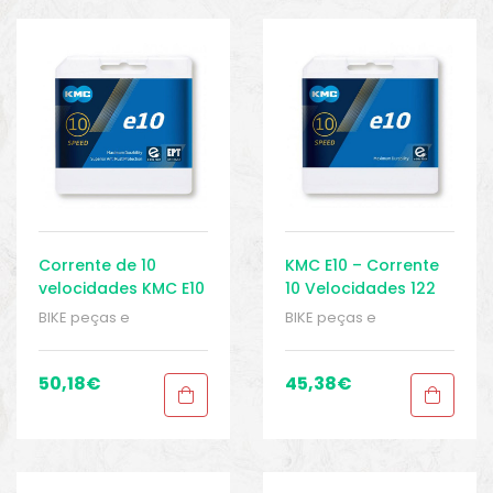
o
Corrente de 10
KMC E10 – Corrente
velocidades KMC E10
10 Velocidades 122
EPT E-Bike
Elos – E-bike
BIKE peças e
BIKE peças e
acessórios
,
Corrente
acessórios
,
Corrente
de 10 velocidades
,
de 10 velocidades
,
Correntes
,
Peças
,
Correntes
,
Peças
,
50,18
€
45,38
€
Peças de bicicleta
Peças de bicicleta
biminis
Elétrica
,
Sport Gears
Elétrica
,
Sport Gears