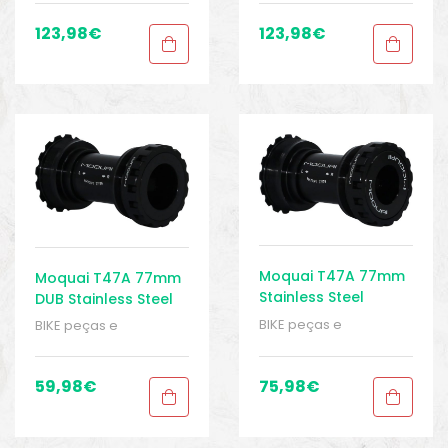
Peças para mountain
Peças para mountain
bike
,
Sport Gears
,
bike
,
Sport Gears
,
123,98
€
123,98
€
Suporte inferior
,
T47
Suporte inferior
,
T47
Moquai T47A 77mm
Moquai T47A 77mm
Stainless Steel
DUB Stainless Steel
Bottom Bracket
Bottom Bracket
BIKE peças e
BIKE peças e
acessórios
,
Peças
,
acessórios
,
Peças
,
Peças para mountain
Peças para mountain
bike
,
Sport Gears
,
bike
,
Sport Gears
,
59,98
€
75,98
€
Suporte inferior
,
T47
Suporte inferior
,
T47