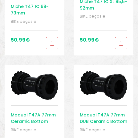
Miche T47 IC XL 85,5-
Miche T47 IC 68-
92mm
73mm
Innenlagerschalen
BIKE peças e
Innenlagerschalen
BIKE peças e
acessórios
,
Peças
,
acessórios
,
Peças
,
Peças para mountain
Peças para mountain
bike
,
Sport Gears
,
bike
,
Sport Gears
,
50,99
€
50,99
€
Suporte inferior
,
T47
Suporte inferior
,
T47
Moquai T47A 77mm
Moquai T47A 77mm
Ceramic Bottom
DUB Ceramic Bottom
Bracket
Bracket
BIKE peças e
BIKE peças e
acessórios
,
Peças
,
acessórios
,
Peças
,