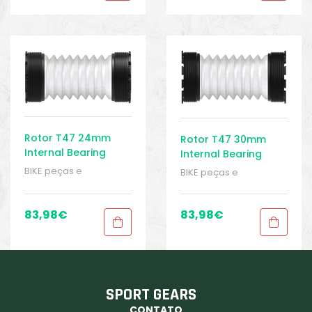
Rotor T47 24mm
Rotor T47 30mm
Internal Bearing
Internal Bearing
Bottom Bracket
Bottom Bracket
BIKE peças e
BIKE peças e
acessórios
,
Peças
,
acessórios
,
Peças
,
Peças para mountain
Peças para mountain
bike
,
Sport Gears
,
bike
,
Sport Gears
,
83,98
€
83,98
€
Suporte inferior
,
T47
Suporte inferior
,
T47
SPORT GEARS
CONTATO