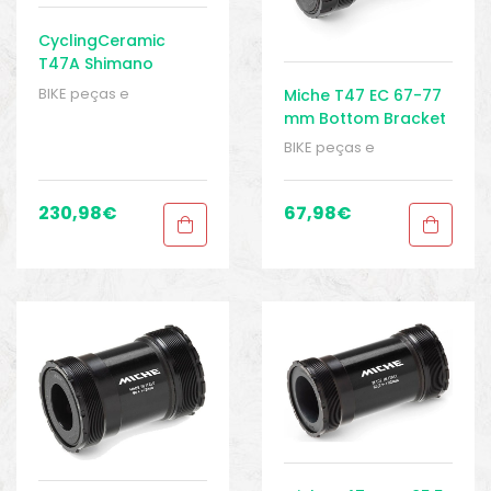
CyclingCeramic
T47A Shimano
24mm Bottom
BIKE peças e
Miche T47 EC 67-77
Bracket
acessórios
,
Peças
,
mm Bottom Bracket
Peças para mountain
Shells 24 mm
BIKE peças e
bike
,
Sport Gears
,
acessórios
,
Peças
,
Suporte inferior
,
T47
Peças para mountain
bike
,
Sport Gears
,
230,98
€
67,98
€
Suporte inferior
,
T47