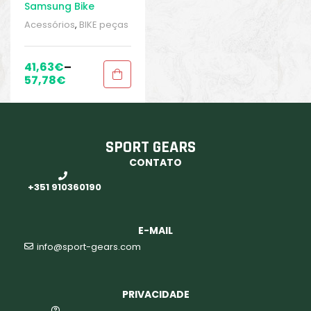
Samsung Bike
Bundle II
Acessórios
,
BIKE peças
e acessórios
,
Peças de
Anexo
,
Samsung
,
Sport
Gears
,
Suporte para
41,63
€
–
smartphone
57,78
€
SPORT GEARS
CONTATO
+351 910360190
E-MAIL
info@sport-gears.com
PRIVACIDADE