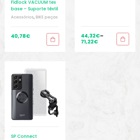
Fidlock VACUUM tex
base – Suporte têxtil
para smartphone
Acessórios
,
BIKE peças
e acessórios
,
para
iPhone
,
Peças de
Anexo
,
Samsung
,
Sport
44,32
€
–
40,78
€
Gears
,
Suporte para
71,22
€
smartphone
,
Universal
SP Connect