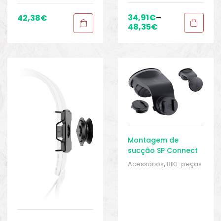
Anexo
,
Samsung
,
Sport
Gears
,
Suporte para
34,91
€
–
42,38
€
smartphone
48,35
€
Montagem de
sucção SP Connect
Acessórios
,
BIKE peças
e acessórios
,
para
Google
,
para iPhone
,
Peças de Anexo
,
Samsung
,
Sport Gears
,
Suporte para
smartphone
,
Universal