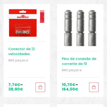
o
Conector de 12
velocidades
Pino de conexão de
SunRace Easy Link
BIKE peças e
corrente de 10
acessórios
,
Corrente -
velocidades
Acessórios
,
Correntes
,
BIKE peças e
Shimano
Peças
,
Peças para
acessórios
,
Corrente -
mountain bike
,
Sport
Acessórios
,
Correntes
,
Gears
Peças
,
Peças para
7,74
€
–
10,70
€
–
biminis
mountain bike
,
Sport
38,90
€
164,00
€
Gears