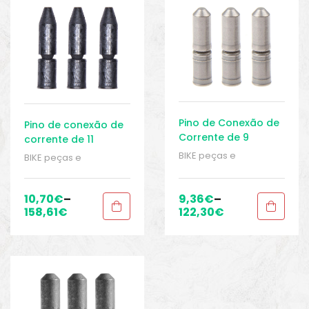
Pino de Conexão de
Pino de conexão de
Corrente de 9
corrente de 11
Velocidades
velocidades
BIKE peças e
BIKE peças e
Shimano
Shimano
acessórios
,
Corrente -
acessórios
,
Corrente -
Acessórios
,
Correntes
,
Acessórios
,
Correntes
,
Peças
,
Peças para
Peças
,
Peças para
10,70
€
–
9,36
€
–
mountain bike
,
Sport
mountain bike
,
Sport
158,61
€
122,30
€
Gears
Gears