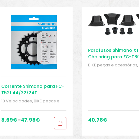
Parafusos Shimano XT
Chainring para FC-T8
peças)
BIKE peças e acessórios
,
Parafusos da Coroa
,
Peç
Peças de bicicleta de tr
Pratos
,
Sport Gears
Corrente Shimano para FC-
T521 44/32/24T
10 Velocidades
,
BIKE peças e
acessórios
,
Peças
,
Peças de
bicicleta de trekking
,
Pratos
,
Sport Gears
8,69
€
–
47,98
€
40,78
€