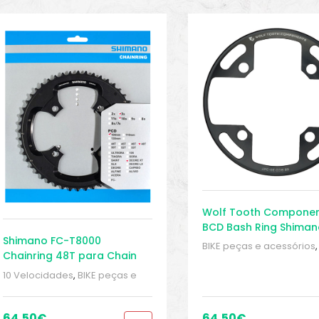
Wolf Tooth Componen
BCD Bash Ring Shiman
Shimano FC-T8000
Compact Triple
BIKE peças e acessórios
,
Chainring 48T para Chain
Parafusos da Coroa
,
Peç
Guard
Peças de bicicleta de tr
10 Velocidades
,
BIKE peças e
Pratos
,
Sport Gears
acessórios
,
Peças
,
Peças de
bicicleta de trekking
,
Pratos
,
Sport Gears
64,50
€
64,50
€