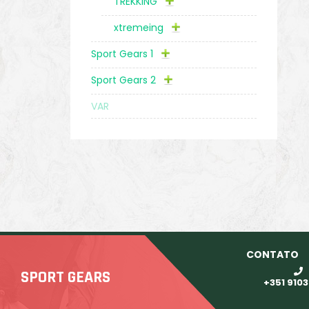
TREKKING
xtremeing
Sport Gears 1
Sport Gears 2
VAR
CONTATO
SPORT GEARS
+351 910