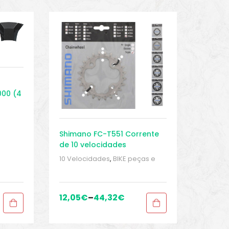
000 (4
as
,
ekking
,
Shimano FC-T551 Corrente
de 10 velocidades
10 Velocidades
,
BIKE peças e
acessórios
,
Peças
,
Peças de
bicicleta de trekking
,
Pratos
,
Sport Gears
12,05
€
–
44,32
€