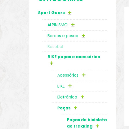
Sport Gears
o
ALPINISMO
Barcos e pesca
Basebol
BIKE peças e acessórios
Acessórios
BIKE
Eletrônica
biminis
Peças
Peças de bicicleta
de trekking