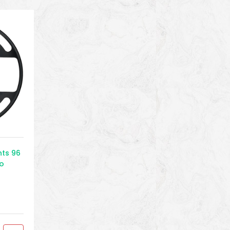
ts 96
o
as
,
ekking
,