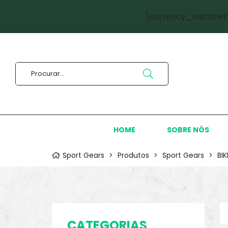
[currency_switcher
HOME
SOBRE NÓS
Sport Gears
>
Produtos
>
Sport Gears
>
BI
CATEGORIAS