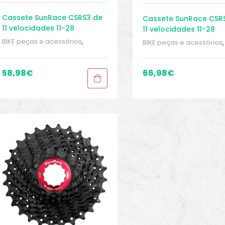
Cassete SunRace CSRS3 de
Cassete SunRace CSR
11 velocidades 11-28
11 velocidades 11-28
BIKE peças e acessórios
,
BIKE peças e acessórios
,
Cassete 11 velocidades
,
Cassete 11 velocidades
,
Cassetes
,
Peças
,
Peças de
Cassetes
,
Peças
,
Peças 
bicicleta Speed
,
Sport Gears
bicicleta Speed
,
Sport G
58,98
€
66,98
€