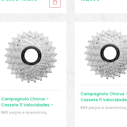
Campagnolo Chorus 
Campagnolo Chorus –
Cassete 11 Velocidade
Cassete 11 Velocidades –
Speed
BIKE peças e acessórios
,
Speed
BIKE peças e acessórios
,
Cassete 11 velocidades
,
Cassete 11 velocidades
,
Cassetes
,
Peças
,
Peças 
Cassetes
,
Peças
,
Peças de
bicicleta Speed
,
Sport G