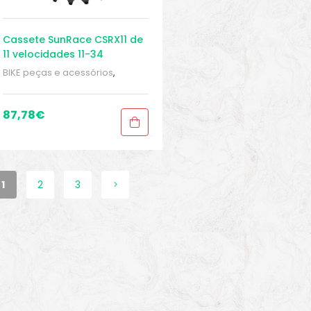
Cassete SunRace CSRX11 de
11 velocidades 11-34
BIKE peças e acessórios
,
Cassete 11 velocidades
,
Cassetes
,
Peças
,
Peças de
bicicleta Speed
,
Sport Gears
87,78
€
1
2
3