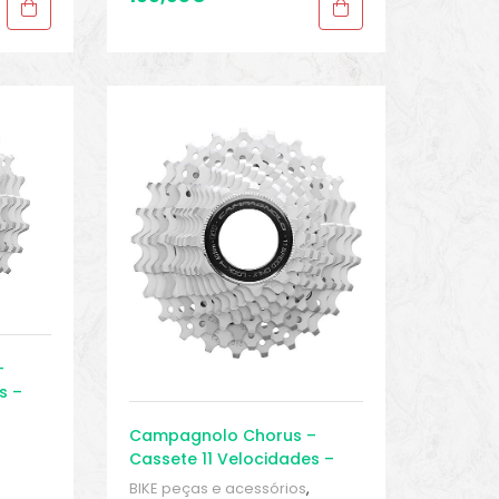
–
s –
Campagnolo Chorus –
Cassete 11 Velocidades –
de
Speed
ears
BIKE peças e acessórios
,