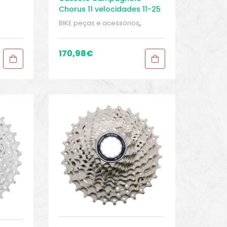
Chorus 11 velocidades 11-25
de
BIKE peças e acessórios
,
ears
Cassete 11 velocidades
,
Cassetes
,
Peças
,
Peças de
bicicleta Speed
,
Sport Gears
170,98
€