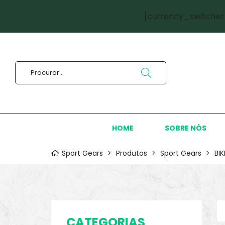
[currency_switcher
HOME
SOBRE NÓS
Sport Gears
>
Produtos
>
Sport Gears
>
BI
CATEGORIAS