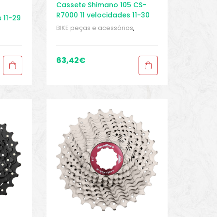
Cassete Shimano 105 CS-
R7000 11 velocidades 11-30
 11-29
BIKE peças e acessórios
,
Cassete 11 velocidades
,
Cassetes
,
Peças
,
Peças de
de
bicicleta Speed
,
Sport Gears
ears
63,42
€