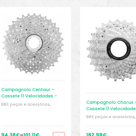
Campagnolo Centaur –
Cassete 11 Velocidades –
Campagnolo Chorus 
Speed
BIKE peças e acessórios
,
Cassete 11 Velocidade
Cassete 11 velocidades
,
Speed
Cassetes
,
Peças
,
Peças de
BIKE peças e acessórios
,
bicicleta Speed
,
Sport Gears
Cassete 11 velocidades
,
Cassetes
,
Peças
,
Peças 
bicicleta Speed
,
Sport G
94,38
€
–
101,11
€
182,98
€