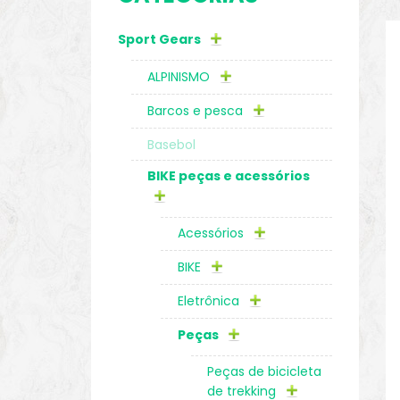
Sport Gears
o
ALPINISMO
Barcos e pesca
Basebol
BIKE peças e acessórios
Acessórios
BIKE
Eletrônica
biminis
Peças
Peças de bicicleta
de trekking