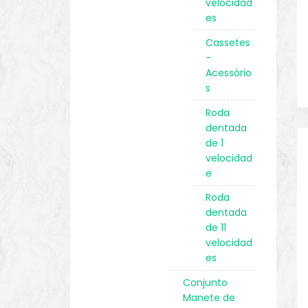
velocidad
es
Cassetes
-
Acessório
s
Roda
dentada
de 1
velocidad
e
Roda
dentada
de 11
velocidad
es
Conjunto
Manete de