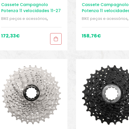
Cassete Campagnolo
Cassete Campagnolo
Potenza 11 velocidades 11-27
Potenza 11 velocidades
BIKE peças e acessórios
,
BIKE peças e acessórios
,
Cassete 11 velocidades
,
Cassete 11 velocidades
,
Cassetes
,
Peças
,
Peças de
Cassetes
,
Peças
,
Peças 
bicicleta Speed
,
Sport Gears
bicicleta Speed
,
Sport G
172,33
€
158,76
€