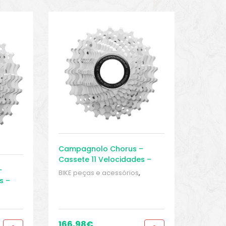
Campagnolo Chorus –
Cassete 11 Velocidades –
–
Speed
BIKE peças e acessórios
,
s –
Cassete 11 velocidades
,
Cassetes
,
Peças
,
Peças de
bicicleta Speed
,
Sport Gears
de
ears
166,98
€