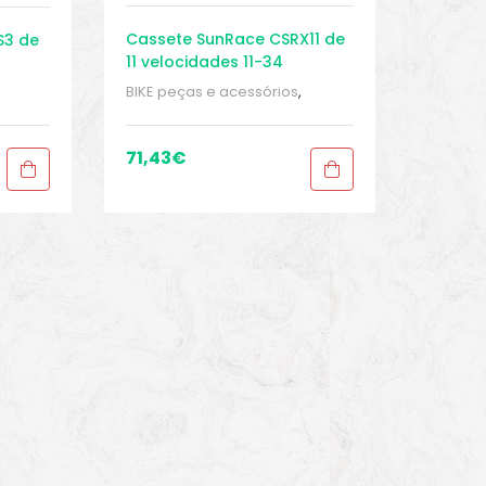
Cassete SunRace CSRX11 de
S3 de
11 velocidades 11-34
BIKE peças e acessórios
,
Cassete 11 velocidades
,
Cassetes
,
Peças
,
Peças de
de
bicicleta Speed
,
Sport Gears
ears
71,43
€