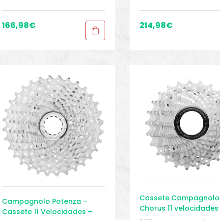
bicicleta Speed
,
Sport Gears
166,98
€
214,98
€
Cassete Campagnolo
Campagnolo Potenza –
Chorus 11 velocidades 
Cassete 11 Velocidades –