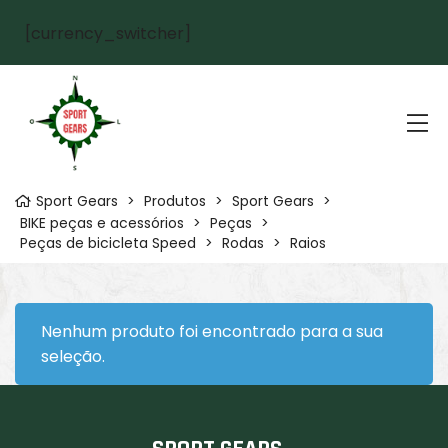
[currency_switcher]
Sport Gears
>
Produtos
>
Sport Gears
>
BIKE peças e acessórios
>
Peças
>
Peças de bicicleta Speed
>
Rodas
>
Raios
Nenhum produto foi encontrado para a sua
seleção.