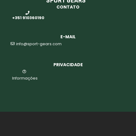
SPORT GEARS
CONTATO
o
+351 910360190
E-MAIL
info@sport-gears.com
PRIVACIDADE
Informações
biminis