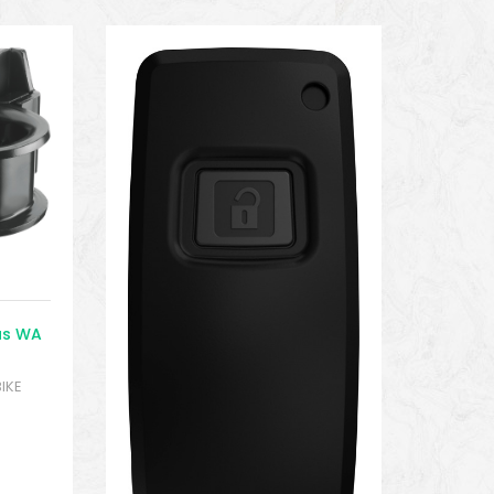
us WA
BIKE
eado