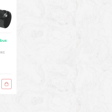
Abus
BIKE
eado