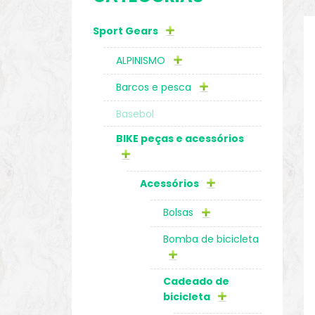
Sport Gears
o
ALPINISMO
Barcos e pesca
Basebol
BIKE peças e acessórios
Acessórios
Bolsas
Bomba de bicicleta
biminis
Cadeado de
bicicleta