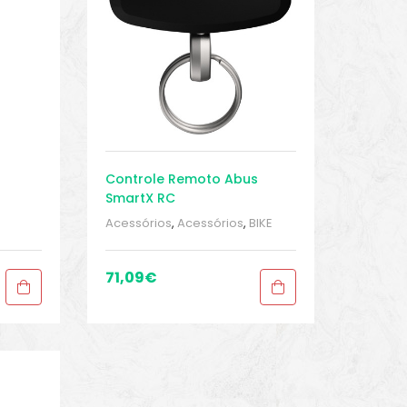
Controle Remoto Abus
SmartX RC
Acessórios
,
Acessórios
,
BIKE
peças e acessórios
,
Cadeado
de bicicleta
,
Sport Gears
71,09
€