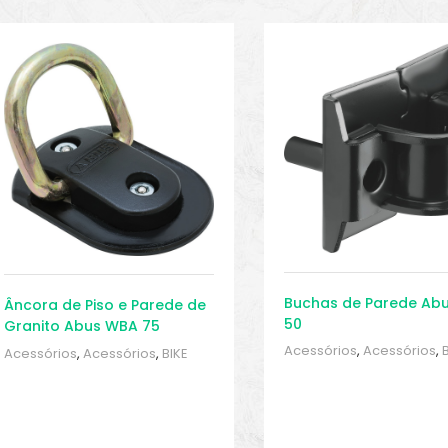
Buchas de Parede Ab
Âncora de Piso e Parede de
50
Granito Abus WBA 75
Acessórios
,
Acessórios
,
Acessórios
,
Acessórios
,
BIKE
peças e acessórios
,
Cad
peças e acessórios
,
Cadeado
de bicicleta
,
Sport Gears
de bicicleta
,
Sport Gears