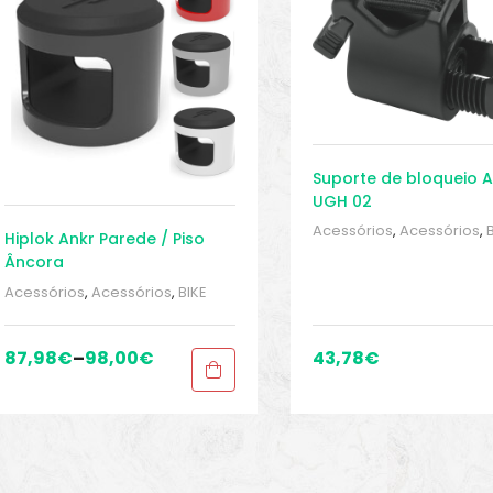
Suporte de bloqueio 
UGH 02
Acessórios
,
Acessórios
,
Hiplok Ankr Parede / Piso
peças e acessórios
,
Cad
Âncora
de bicicleta
,
Sport Gears
Acessórios
,
Acessórios
,
BIKE
peças e acessórios
,
Cadeado
de bicicleta
,
Sport Gears
87,98
€
–
98,00
€
43,78
€