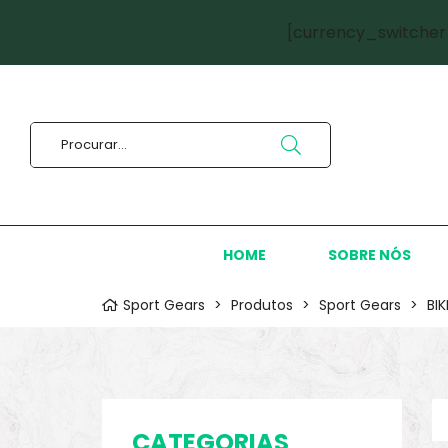
[currency_switcher
HOME
SOBRE NÓS
Sport Gears
>
Produtos
>
Sport Gears
>
BI
CATEGORIAS