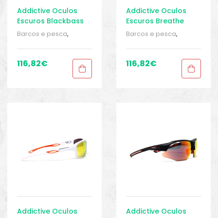
Addictive Oculos
Addictive Oculos
Escuros Blackbass
Escuros Breathe
Barcos e pesca
,
Barcos e pesca
,
Equipamentos de
Equipamentos de
pesca
,
Óculos de sol
,
pesca
,
Óculos de sol
,
Óculos de sol
,
Roupa
Óculos de sol
,
Roupa
116,82
€
116,82
€
homem
,
Roupa
homem
,
Roupa
homem
,
Sport Gears
,
homem
,
Sport Gears
,
Sport Gears 2
Sport Gears 2
Addictive Oculos
Addictive Oculos