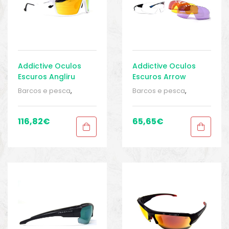
Addictive Oculos
Addictive Oculos
Escuros Angliru
Escuros Arrow
Barcos e pesca
,
Barcos e pesca
,
Equipamentos de
Equipamentos de
pesca
,
Óculos de sol
,
pesca
,
Óculos de sol
,
Óculos de sol
,
Roupa
Óculos de sol
,
Roupa
116,82
€
65,65
€
homem
,
Roupa
homem
,
Roupa
homem
,
Sport Gears
,
homem
,
Sport Gears
,
Sport Gears 2
Sport Gears 2