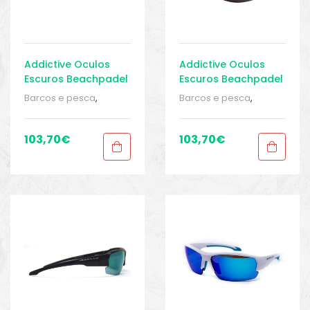
Addictive Oculos
Addictive Oculos
Escuros Beachpadel
Escuros Beachpadel
Barcos e pesca
,
Barcos e pesca
,
Equipamentos de
Equipamentos de
pesca
,
Óculos de sol
,
pesca
,
Óculos de sol
,
Óculos de sol
,
Roupa
Óculos de sol
,
Roupa
103,70
€
103,70
€
homem
,
Roupa
homem
,
Roupa
homem
,
Sport Gears
,
homem
,
Sport Gears
,
Sport Gears 2
Sport Gears 2