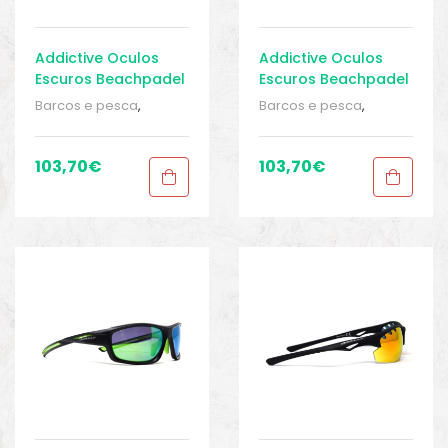
Addictive Oculos
Addictive Oculos
Escuros Beachpadel
Escuros Beachpadel
Barcos e pesca
,
Barcos e pesca
,
Equipamentos de
Equipamentos de
pesca
,
Óculos de sol
,
pesca
,
Óculos de sol
,
Óculos de sol
,
Roupa
Óculos de sol
,
Roupa
103,70
€
103,70
€
homem
,
Roupa
homem
,
Roupa
homem
,
Sport Gears
,
homem
,
Sport Gears
,
Sport Gears 2
Sport Gears 2