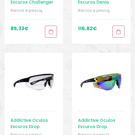
Escuros Challenger
Escuros Denia
Barcos e pesca
,
Barcos e pesca
,
Equipamentos de
Equipamentos de
pesca
,
Óculos de sol
,
pesca
,
Óculos de sol
,
Óculos de sol
,
Roupa
Óculos de sol
,
Roupa
85,33
€
116,82
€
homem
,
Roupa
homem
,
Roupa
homem
,
Sport Gears
,
homem
,
Sport Gears
,
Sport Gears 2
Sport Gears 2
Addictive Oculos
Addictive Oculos
Escuros Drop
Escuros Drop
Barcos e pesca
,
Barcos e pesca
,