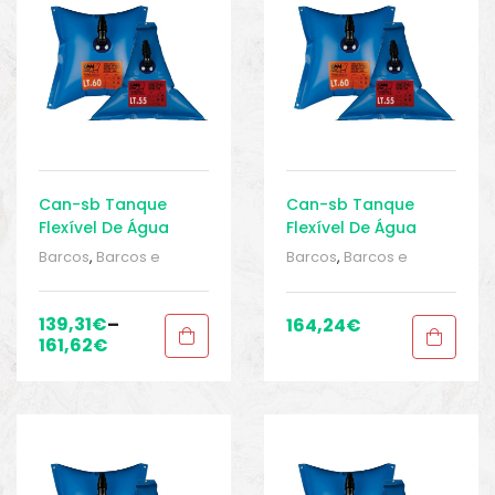
Can-sb Tanque
Can-sb Tanque
Flexível De Água
Flexível De Água
Doce 100L
Doce 120L
Barcos
,
Barcos e
Barcos
,
Barcos e
equipamentos
,
Barcos
equipamentos
,
Barcos
e pesca
,
e pesca
,
Equipamentos de
Equipamentos de
139,31
€
–
164,24
€
pesca
,
Sport Gears
,
pesca
,
Sport Gears
,
161,62
€
Sport Gears 2
,
Tanques
Sport Gears 2
,
Tanques
de Água
,
Tanques de
de Água
,
Tanques de
água
água