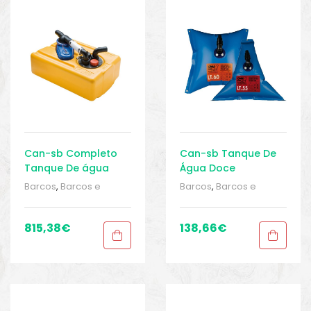
o
Can-sb Completo
Can-sb Tanque De
Tanque De água
Água Doce
Residual Da Bomba
Triangular 55L
Barcos
,
Barcos e
Barcos
,
Barcos e
Autoescorvante 35L
equipamentos
,
Barcos
equipamentos
,
Barcos
e pesca
,
e pesca
,
Equipamentos de
Equipamentos de
815,38
€
138,66
€
pesca
,
Sport Gears
,
pesca
,
Sport Gears
,
Sport Gears 2
,
Tanques
Sport Gears 2
,
Tanques
biminis
de Água
,
Tanques de
de Água
,
Tanques de
água
água