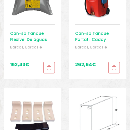
Can-sb Tanque
Can-sb Tanque
Flexível De águas
Portátil Caddy
Residuais 60L
Barcos
,
Barcos e
Barcos
,
Barcos e
equipamentos
,
Barcos
equipamentos
,
Barcos
e pesca
,
e pesca
,
Equipamentos de
Equipamentos de
152,43
€
262,64
€
pesca
,
Sport Gears
,
pesca
,
Sport Gears
,
Sport Gears 2
,
Tanques
Sport Gears 2
,
Tanques
de Água
,
Tanques de
de Água
,
Tanques de
água
água