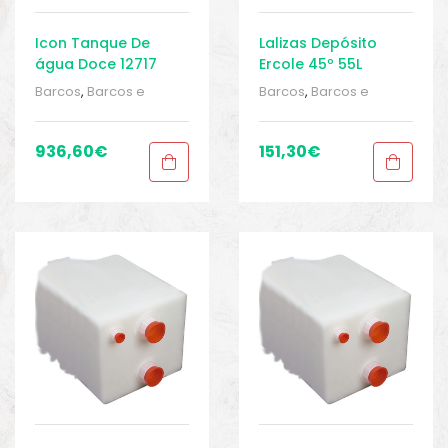
Icon Tanque De
Lalizas Depósito
água Doce 12717
Ercole 45º 55L
50G
Barcos
,
Barcos e
Barcos
,
Barcos e
equipamentos
,
Barcos
equipamentos
,
Barcos
e pesca
,
e pesca
,
Equipamentos de
Equipamentos de
936,60
€
151,30
€
pesca
,
Sport Gears
,
pesca
,
Sport Gears
,
Sport Gears 2
,
Tanques
Sport Gears 2
,
Tanques
de Água
,
Tanques de
de Água
,
Tanques de
água
água