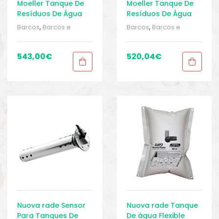
Moeller Tanque De
Moeller Tanque De
Resíduos De Água
Resíduos De Água
45L
94L
Barcos
,
Barcos e
Barcos
,
Barcos e
equipamentos
,
Barcos
equipamentos
,
Barcos
e pesca
,
e pesca
,
Equipamentos de
Equipamentos de
543,00
€
520,04
€
pesca
,
Sport Gears
,
pesca
,
Sport Gears
,
Sport Gears 2
,
Tanques
Sport Gears 2
,
Tanques
de Água
,
Tanques de
de Água
,
Tanques de
água
água
Nuova rade Sensor
Nuova rade Tanque
Para Tanques De
De água Flexible