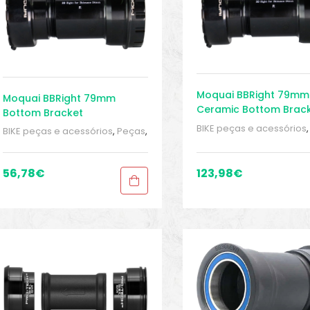
Moquai BBRight 79mm
Moquai BBRight 79mm
Ceramic Bottom Brac
Bottom Bracket
BIKE peças e acessórios
BIKE peças e acessórios
,
Peças
,
Peças de bicicleta Spee
Peças de bicicleta Speed
,
Pressfit
,
Sport Gears
,
Sup
Pressfit
,
Sport Gears
,
Suporte
Inferior
Inferior
56,78
€
123,98
€