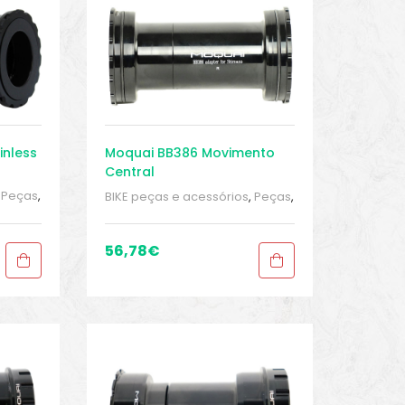
inless
Moquai BB386 Movimento
Central
,
Peças
,
BIKE peças e acessórios
,
Peças
,
d
,
Peças de bicicleta Speed
,
orte
Pressfit
,
Sport Gears
,
Suporte
Inferior
56,78
€