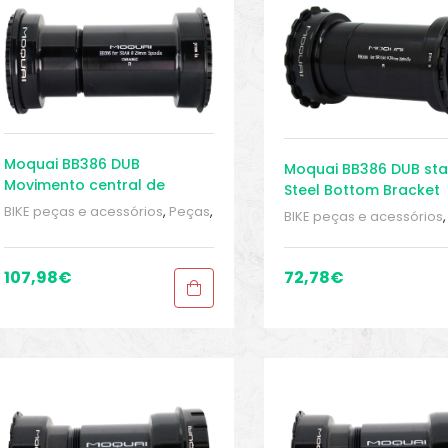
Moquai BB386 DUB
Moquai BB386 DUB sta
Movimento central de
Steel Bottom Bracket
cerâmica
BIKE peças e acessórios
,
Peças
,
BIKE peças e acessórios
Peças de bicicleta Speed
,
Peças de bicicleta Spee
Pressfit
,
Sport Gears
,
Suporte
Pressfit
,
Sport Gears
,
Sup
Inferior
Inferior
107,98
€
72,78
€