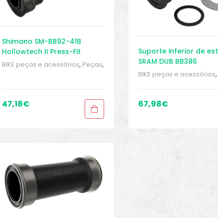
Shimano SM-BB92-41B
Suporte inferior de es
Hollowtech II Press-Fit
SRAM DUB BB386
Movimento Central
BIKE peças e acessórios
,
Peças
,
Peças de bicicleta Speed
,
BIKE peças e acessórios
Pressfit
,
Sport Gears
,
Suporte
Peças de bicicleta Spee
Inferior
Pressfit
,
Sport Gears
,
Sup
Inferior
47,18
€
67,98
€