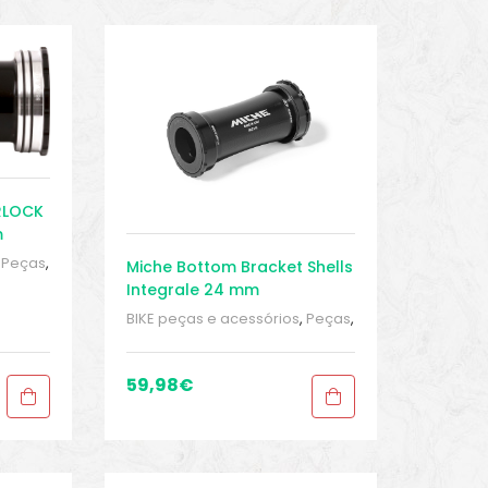
RLOCK
m
,
Peças
,
Miche Bottom Bracket Shells
d
,
Integrale 24 mm
orte
BIKE peças e acessórios
,
Peças
,
Peças de bicicleta Speed
,
Pressfit
,
Sport Gears
,
Suporte
Inferior
59,98
€