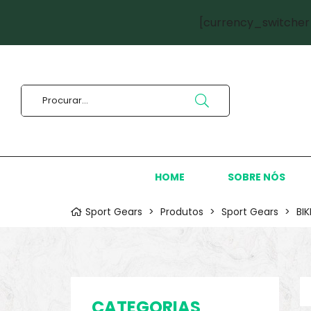
[currency_switcher
HOME
SOBRE NÓS
Sport Gears
>
Produtos
>
Sport Gears
>
BI
CATEGORIAS