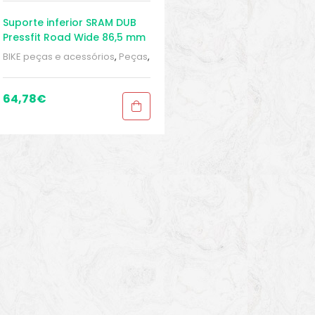
Suporte inferior SRAM DUB
Pressfit Road Wide 86,5 mm
BIKE peças e acessórios
,
Peças
,
Peças de bicicleta Speed
,
Pressfit
,
Sport Gears
,
Suporte
Inferior
64,78
€