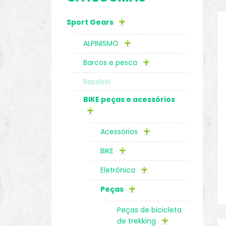
Sport Gears
o
ALPINISMO
Barcos e pesca
Basebol
BIKE peças e acessórios
Acessórios
BIKE
Eletrônica
biminis
Peças
Peças de bicicleta
de trekking