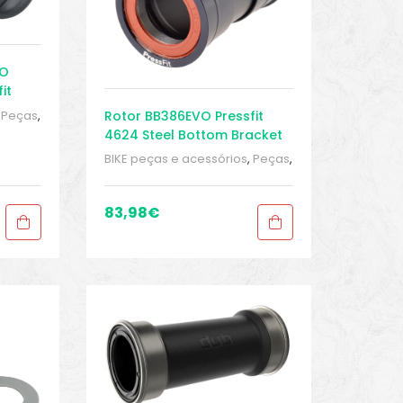
VO
it
Rotor BB386EVO Pressfit
,
Peças
,
d
,
4624 Steel Bottom Bracket
orte
46 x 86,5 mm
BIKE peças e acessórios
,
Peças
,
Peças de bicicleta Speed
,
Pressfit
,
Sport Gears
,
Suporte
Inferior
83,98
€