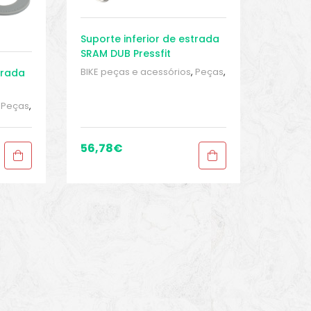
Suporte inferior de estrada
SRAM DUB Pressfit
BIKE peças e acessórios
,
Peças
,
trada
Peças de bicicleta Speed
,
Pressfit
,
Sport Gears
,
Suporte
,
Peças
,
Inferior
d
,
orte
56,78
€