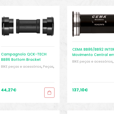
CEMA BB86/BB92 INTE
Campagnolo QCK-TECH
Movimento Central e
BB86 Bottom Bracket
Campa UT 25mm
BIKE peças e acessórios
Peças de bicicleta Spee
BIKE peças e acessórios
,
Peças
,
Pressfit
,
Sport Gears
,
Sup
Peças de bicicleta Speed
,
Inferior
Pressfit
,
Sport Gears
,
Suporte
Inferior
44,27
€
137,10
€