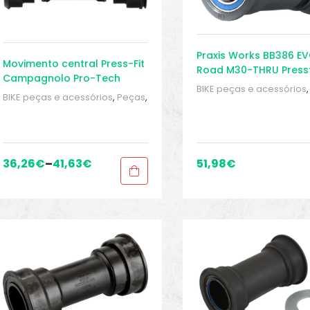
Praxis Works BB386 E
Movimento central Press-Fit
Road M30-THRU Pressf
Campagnolo Pro-Tech
Bottom Bracket
BIKE peças e acessórios
BIKE peças e acessórios
,
Peças
,
Peças de bicicleta Spee
Peças de bicicleta Speed
,
Pressfit
,
Sport Gears
,
Sup
Pressfit
,
Sport Gears
,
Suporte
Inferior
Inferior
36,26
€
–
41,63
€
51,98
€