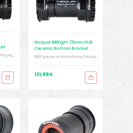
Moquai BBRight 79mm DUB
ket
Ceramic Bottom Bracket
,
Peças
,
BIKE peças e acessórios
,
Peças
,
d
,
Peças de bicicleta Speed
,
orte
Pressfit
,
Sport Gears
,
Suporte
Inferior
131,98
€