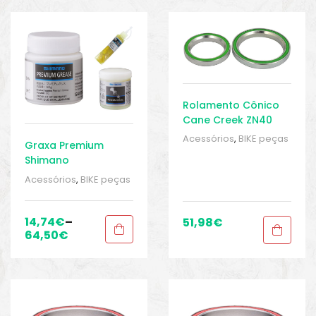
o
Rolamento Cônico
Cane Creek ZN40
Acessórios
,
BIKE peças
Graxa Premium
e acessórios
,
Caixa de
Shimano
Direção
,
Peças
,
Peças
para mountain bike
,
Acessórios
,
BIKE peças
Sport Gears
e acessórios
,
Caixa de
Direção
,
Cubo -
Acessórios
,
Cubos
,
14,74
€
–
51,98
€
Peças
,
Peças para
64,50
€
mountain bike
,
Sport
biminis
Gears