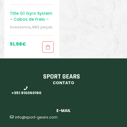
Title G1 Gyro System
– Cabos de Freio –
Conjunto Freio a
Acessórios
,
BIKE peças
Disco – MTB
e acessórios
,
Caixa de
Direção
,
Peças
,
Peças
para mountain bike
,
51,98
€
Sport Gears
SPORT GEARS
CONTATO
+351 910360190
E-MAIL
info@sport-gears.com