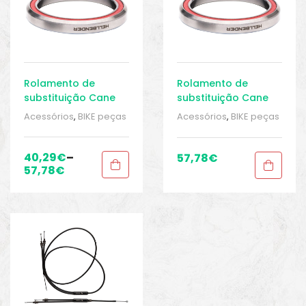
Rolamento de
Rolamento de
substituição Cane
substituição Cane
Creek 36×45° para
Creek 45×45° para
Acessórios
,
BIKE peças
Acessórios
,
BIKE peças
Hellbender 70 Lite
Hellbender 70 Lite
e acessórios
,
Caixa de
e acessórios
,
Caixa de
2022
2022
Direção
,
Peças
,
Peças
Direção
,
Peças
,
Peças
para mountain bike
,
para mountain bike
,
40,29
€
–
57,78
€
Sport Gears
Sport Gears
57,78
€